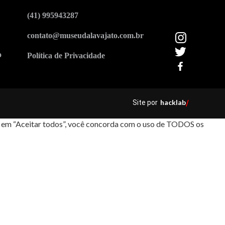
(41) 995943287
contato@museudalavajato.com.br
o
Política de Privacidade
hacklab
Site por
/
car em “Aceitar todos”, você concorda com o uso de TODOS os