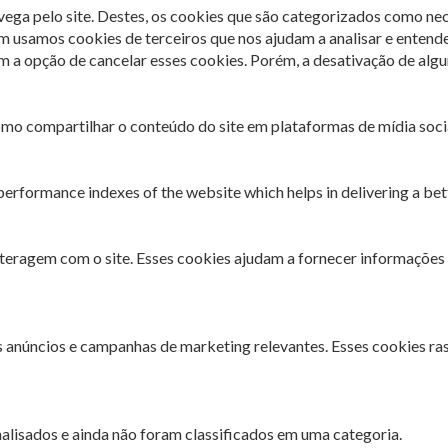
avega pelo site. Destes, os cookies que são categorizados como ne
m usamos cookies de terceiros que nos ajudam a analisar e entend
 opção de cancelar esses cookies. Porém, a desativação de algun
omo compartilhar o conteúdo do site em plataformas de mídia socia
rformance indexes of the website which helps in delivering a bette
interagem com o site. Esses cookies ajudam a fornecer informações 
es anúncios e campanhas de marketing relevantes. Esses cookies ra
lisados ​​e ainda não foram classificados em uma categoria.