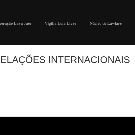
eração Lava Jato
Vigília Lula Livre
Núcleo de Lawfare
ELAÇÕES INTERNACIONAIS