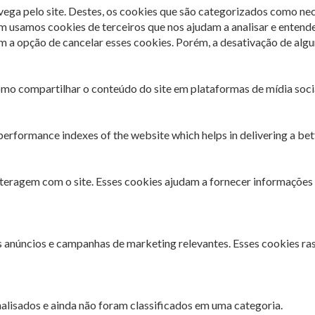
avega pelo site. Destes, os cookies que são categorizados como ne
m usamos cookies de terceiros que nos ajudam a analisar e entend
 opção de cancelar esses cookies. Porém, a desativação de algun
omo compartilhar o conteúdo do site em plataformas de mídia socia
rformance indexes of the website which helps in delivering a bette
interagem com o site. Esses cookies ajudam a fornecer informações 
es anúncios e campanhas de marketing relevantes. Esses cookies ra
lisados ​​e ainda não foram classificados em uma categoria.