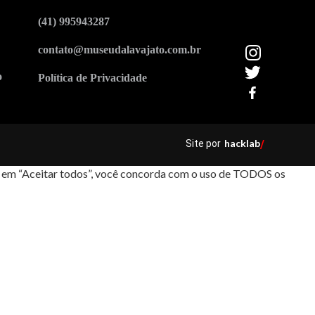
(41) 995943287
contato@museudalavajato.com.br
o
Política de Privacidade
hacklab
Site por
/
car em “Aceitar todos”, você concorda com o uso de TODOS os