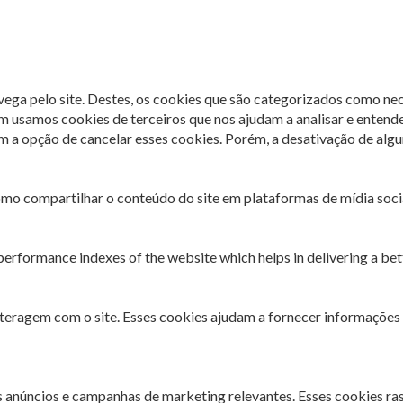
avega pelo site. Destes, os cookies que são categorizados como ne
m usamos cookies de terceiros que nos ajudam a analisar e entend
 opção de cancelar esses cookies. Porém, a desativação de algun
omo compartilhar o conteúdo do site em plataformas de mídia socia
rformance indexes of the website which helps in delivering a bette
interagem com o site. Esses cookies ajudam a fornecer informações 
es anúncios e campanhas de marketing relevantes. Esses cookies ra