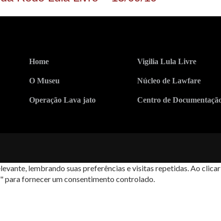
Home
Vigilia Lula Livre
O Museu
Núcleo de Lawfare
Operação Lava jato
Centro de Documentaçã
levante, lembrando suas preferências e visitas repetidas. Ao cli
s" para fornecer um consentimento controlado.