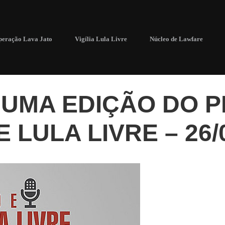
eração Lava Jato
Vigília Lula Livre
Núcleo de Lawfare
 UMA EDIÇÃO DO 
 LULA LIVRE – 26/