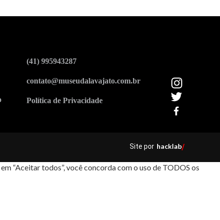
(41) 995943287
contato@museudalavajato.com.br
o
Política de Privacidade
hacklab
Site por
/
car em “Aceitar todos”, você concorda com o uso de TODOS os