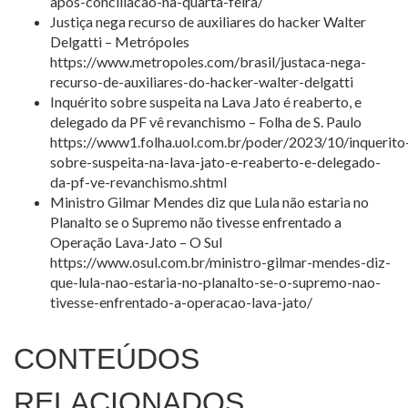
apos-conciliacao-na-quarta-feira/
Justiça nega recurso de auxiliares do hacker Walter
Delgatti – Metrópoles
https://www.metropoles.com/brasil/justaca-nega-
recurso-de-auxiliares-do-hacker-walter-delgatti
Inquérito sobre suspeita na Lava Jato é reaberto, e
delegado da PF vê revanchismo – Folha de S. Paulo
https://www1.folha.uol.com.br/poder/2023/10/inquerito
sobre-suspeita-na-lava-jato-e-reaberto-e-delegado-
da-pf-ve-revanchismo.shtml
Ministro Gilmar Mendes diz que Lula não estaria no
Planalto se o Supremo não tivesse enfrentado a
Operação Lava-Jato – O Sul
https://www.osul.com.br/ministro-gilmar-mendes-diz-
que-lula-nao-estaria-no-planalto-se-o-supremo-nao-
tivesse-enfrentado-a-operacao-lava-jato/
CONTEÚDOS
RELACIONADOS