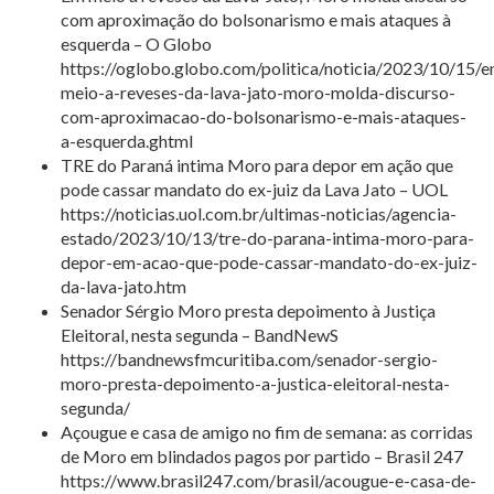
com aproximação do bolsonarismo e mais ataques à
esquerda – O Globo
https://oglobo.globo.com/politica/noticia/2023/10/15/
meio-a-reveses-da-lava-jato-moro-molda-discurso-
com-aproximacao-do-bolsonarismo-e-mais-ataques-
a-esquerda.ghtml
TRE do Paraná intima Moro para depor em ação que
pode cassar mandato do ex-juiz da Lava Jato – UOL
https://noticias.uol.com.br/ultimas-noticias/agencia-
estado/2023/10/13/tre-do-parana-intima-moro-para-
depor-em-acao-que-pode-cassar-mandato-do-ex-juiz-
da-lava-jato.htm
Senador Sérgio Moro presta depoimento à Justiça
Eleitoral, nesta segunda – BandNewS
https://bandnewsfmcuritiba.com/senador-sergio-
moro-presta-depoimento-a-justica-eleitoral-nesta-
segunda/
Açougue e casa de amigo no fim de semana: as corridas
de Moro em blindados pagos por partido – Brasil 247
https://www.brasil247.com/brasil/acougue-e-casa-de-