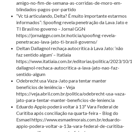
amigo-no-fim-de-semana-as-corridas-de-moro-em-
blindados-pagos-por-partido
“Vc tá articulando, Delta? É muito importante estarmos
informados”: Spoofing revela penetração da Lava Jato e
TI Brasil no governo – Jornal GGN
https://jornalggn.com.br/noticia/spoofing-revela-
penetracao-lava-jato-ti-brasil-governo/
Deltan Dallagnol rechaça autocrítica à Lava Jato: ‘não
faz sentido algum’ – Itatiaia
https://www.itatiaia.com.br/editorias/politica/2023/10/
dallagnol-rechaca-autocritica-a-lava-jato-nao-faz-
sentido-algum
Odebrecht usa Vaza-Jato para tentar manter
benefícios de leniência – Veja
https://veja.abril.com.br/politica/odebrecht-usa-vaza-
jato-para-tentar-manter-beneficios-de-leniencia
Eduardo Appio poderá voltar à 13ª Vara Federal de
Curitiba após conciliação na quarta-feira – Blog do
Esmael https://www.esmaelmorais.com.br/eduardo-
appio-podera-voltar-a-13a-vara-federal-de-curitiba-