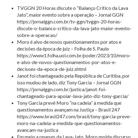
TVGGN 20 Horas discute o “Balanço Crítico da Lava
Jato”, maior evento sobre a operação – Jornal GGN
https://jornalggn.com.br/tv-ggn/tvggn-20-horas-
discute-o-balanco-critico-da-lava-jato-maior-evento-
sobre-a-operacao/
Moro é alvo de novos questionamentos por atos e
decisões da época de juiz – Folha de S. Paulo
https://www1.folha.uol.com.br/poder/2023/10/moro-
e-alvo-de-novos-questionamentos-por-atos-e-
decisoes-da-epoca-de-juiz.shtml
Janot foi chantageado pela República de Curitiba, por
isso mudou de lado, diz Tony Garcia – Jornal GGN
https://jornalggn.com.br/justica/janot-foi-
chantageado-para-apoiar-lava-jato-diz-tony-garcia/
Tony Garcia prevê Moro “na cadeia” à medida que
questionamentos avançam na Justiça – Brasil 247
https://www.brasil247.com/brasil/tony-garcia-preve-
moro-na-cadeia-a-medida-que-questionamentos-
avancam-na-justica
Em meio a reveses da Lava-Jato, Moro molda discurso