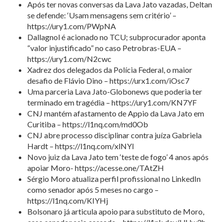
Após ter novas conversas da Lava Jato vazadas, Deltan
se defende: ‘Usam mensagens sem critério’ –
https://ury1.com/PWpNA
Dallagnol é acionado no TCU; subprocurador aponta
“valor injustificado” no caso Petrobras-EUA –
https://ury1.com/N2cwc
Xadrez dos delegados da Polícia Federal, o maior
desafio de Flávio Dino – https://urx1.com/iOsc7
Uma parceria Lava Jato-Globonews que poderia ter
terminado em tragédia – https://ury1.com/KN7YF
CNJ mantém afastamento de Appio da Lava Jato em
Curitiba – https://l1nq.com/md0Ob
CNJ abre processo disciplinar contra juíza Gabriela
Hardt – https://l1nq.com/xlNYI
Novo juiz da Lava Jato tem ‘teste de fogo’ 4 anos após
apoiar Moro- https://acesse.one/TAtZH
Sérgio Moro atualiza perfil profissional no LinkedIn
como senador após 5 meses no cargo –
https://l1nq.com/KIYHj
Bolsonaro já articula apoio para substituto de Moro,