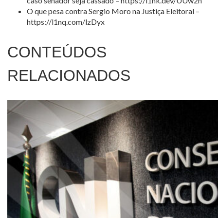
caso senador seja cassado – https://l1nk.dev/UUw2h
O que pesa contra Sergio Moro na Justiça Eleitoral –
https://l1nq.com/lzDyx
CONTEÚDOS
RELACIONADOS