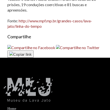
prisões, 19 conduções coercitivas e 81 buscas e
apreensões.
Fonte:
http://www.mpf.mp.br/grandes-casos/lava-
jato/linha-do-tempo
Compartilhe
Home