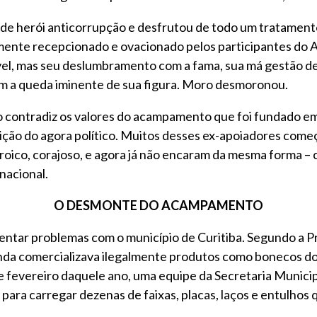
 de herói anticorrupção e desfrutou de todo um tratamen
iamente recepcionado e ovacionado pelos participantes do 
el, mas seu deslumbramento com a fama, sua má gestão de
m a queda iminente de sua figura. Moro desmoronou.
stro contradiz os valores do acampamento que foi fundado
ção do agora político. Muitos desses ex-apoiadores começ
oico, corajoso, e agora já não encaram da mesma forma – c
nacional.
O DESMONTE DO ACAMPAMENTO
ntar problemas com o município de Curitiba. Segundo a Pre
inda comercializava ilegalmente produtos como bonecos do
 de fevereiro daquele ano, uma equipe da Secretaria Muni
para carregar dezenas de faixas, placas, laços e entulhos