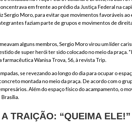
concentrava em frente ao prédio da Justiça Federal na cap
z Sergio Moro, para evitar que movimentos favoráveis ao e
ntegrantes faziam parte de grupos e movimentos de direi
eavam alguns membros, Sergio Moro virou um líder carism
estido de super herói ter sido colocado no meio da praça. 
 farmacêutica Wanisa Trova, 56, à revista Trip.
ampadas, se revezando ao longo do dia para ocupar o espa
 concreto montada no meio da praça. De acordo com o grup
empresários. Além do espaço físico do acampamento, o mo
Brasília.
A TRAIÇÃO: “QUEIMA ELE!”