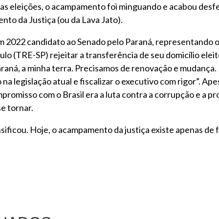
das eleições, o acampamento foi minguando e acabou desfe
to da Justiça (ou da Lava Jato).
 em 2022 candidato ao Senado pelo Paraná, representando o
ulo (TRE-SP) rejeitar a transferência de seu domicílio ele
araná, a minha terra. Precisamos de renovação e mudança. 
to na legislação atual e fiscalizar o executivo com rigor”.
 compromisso com o Brasil era a luta contra a corrupção e a
e tornar.
tensificou. Hoje, o acampamento da justiça existe apenas de