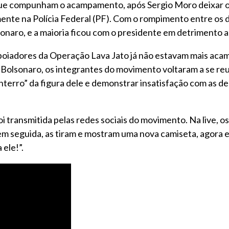
que compunham o acampamento, após Sergio Moro deixar o
mente na Polícia Federal (PF). Com o rompimento entre os d
naro, e a maioria ficou com o presidente em detrimento ao
oiadores da Operação Lava Jato já não estavam mais acam
 Bolsonaro, os integrantes do movimento voltaram a se reu
nterro” da figura dele e demonstrar insatisfação com as d
i transmitida pelas redes sociais do movimento. Na live,
m seguida, as tiram e mostram uma nova camiseta, agora 
ele!”.