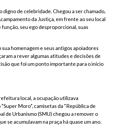
to digno de celebridade. Chegou a ser chamado,
Acampamento da Justiça, em frente ao seu local
 função, seu ego desproporcional, suas
 em sua homenagem e seus antigos apoiadores
aram a rever algumas atitudes e decisões de
isão que foi um ponto importante para o início
feitura local, a ocupação utilizava
 “Super Moro”, camisetas da “República de
cipal de Urbanismo (SMU) chegou a remover o
 que se acumulavam na praça há quase um ano.