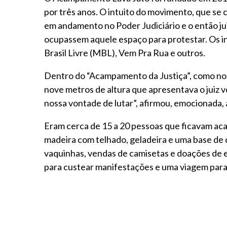
por três anos. O intuito do movimento, que se 
em andamento no Poder Judiciário e o então jui
ocupassem aquele espaço para protestar. Os i
Brasil Livre (MBL), Vem Pra Rua e outros.
Dentro do “Acampamento da Justiça”, como nom
nove metros de altura que apresentava o juiz v
nossa vontade de lutar”, afirmou, emocionada, a
Eram cerca de 15 a 20 pessoas que ficavam ac
madeira com telhado, geladeira e uma base de
vaquinhas, vendas de camisetas e doações de 
para custear manifestações e uma viagem para 