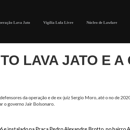
eração Lava Jato
Vigília Lula Livre
Núcleo de Lawfare
O LAVA JATO E A
fensores da operação e de ex-juiz Sergio Moro, até o no de 2020
 o governo Jair Bolsonaro.
e instalado na Praça Pedro Alexandre Brotto, no bairro A