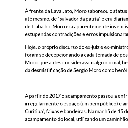
À frente da Lava Jato, Moro saboreou o status
até mesmo, de “salvador da pátria” e era diar
de trabalho. Moro era aparentemente invencív
estupendas contradições e erros impulsionara
Hoje, o próprio discurso do ex-juiz e ex-mini
foram se decepcionando a cada tomada de posi
Moro, que antes consideravam algo normal, her
da desmistificação de Sergio Moro como herói 
A partir de 2017 o acampamento passou a enfre
irregularmente o espaço (um bem público) e a
Curitiba”, faixas e bandeiras. Na manhã de 15
acampamento do local, utilizando um caminhão 