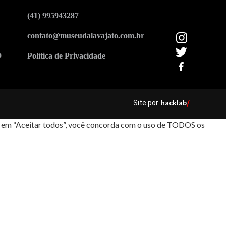
(41) 995943287
contato@museudalavajato.com.br
o
Política de Privacidade
hacklab
Site por
/
car em “Aceitar todos”, você concorda com o uso de TODOS os