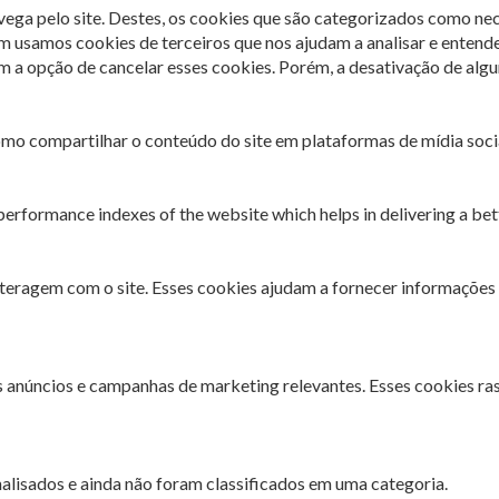
avega pelo site. Destes, os cookies que são categorizados como ne
m usamos cookies de terceiros que nos ajudam a analisar e entend
 opção de cancelar esses cookies. Porém, a desativação de algun
omo compartilhar o conteúdo do site em plataformas de mídia socia
rformance indexes of the website which helps in delivering a bette
interagem com o site. Esses cookies ajudam a fornecer informações 
es anúncios e campanhas de marketing relevantes. Esses cookies ra
lisados ​​e ainda não foram classificados em uma categoria.