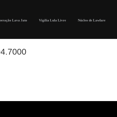
eração Lava Jato
Vigília Lula Livre
Núcleo de Lawfare
04.7000