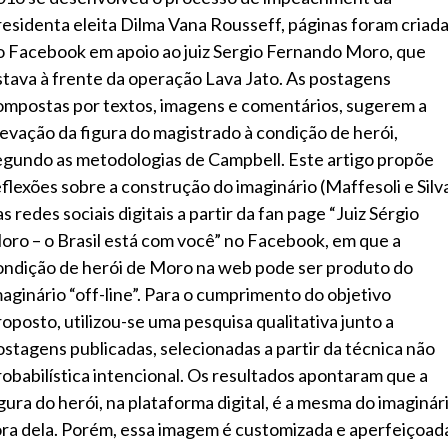
residenta eleita Dilma Vana Rousseff, páginas foram criad
o Facebook em apoio ao juiz Sergio Fernando Moro, que
stava à frente da operação Lava Jato. As postagens
ompostas por textos, imagens e comentários, sugerem a
levação da figura do magistrado à condição de herói,
egundo as metodologias de Campbell. Este artigo propõe
eflexões sobre a construção do imaginário (Maffesoli e Silv
s redes sociais digitais a partir da fan page “Juiz Sérgio
oro – o Brasil está com você” no Facebook, em que a
ondição de herói de Moro na web pode ser produto do
maginário “off-line”. Para o cumprimento do objetivo
roposto, utilizou-se uma pesquisa qualitativa junto a
ostagens publicadas, selecionadas a partir da técnica não
robabilística intencional. Os resultados apontaram que a
igura do herói, na plataforma digital, é a mesma do imaginár
ora dela. Porém, essa imagem é customizada e aperfeiçoad