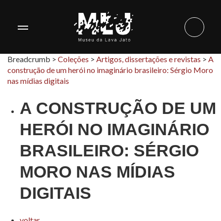
Breadcrumb >
Coleções
>
Artigos, dissertações e revistas
>
A
construção de um herói no imaginário brasileiro: Sérgio Moro
nas mídias digitais
A CONSTRUÇÃO DE UM
HERÓI NO IMAGINÁRIO
BRASILEIRO: SÉRGIO
MORO NAS MÍDIAS
DIGITAIS
voltar