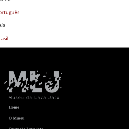
ortuguês
aís
asil
Home
O Museu