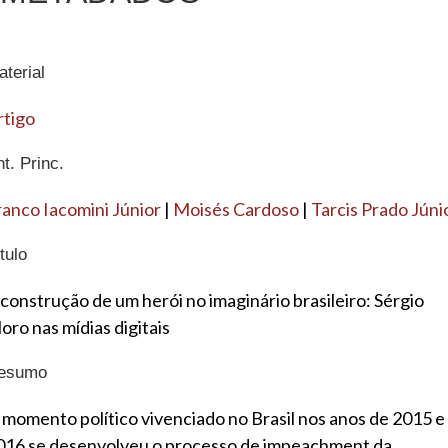
terial
rtigo
t. Princ.
ranco Iacomini Júnior
|
Moisés Cardoso
|
Tarcis Prado Júni
tulo
 construção de um herói no imaginário brasileiro: Sérgio
oro nas mídias digitais
esumo
 momento político vivenciado no Brasil nos anos de 2015 e
016 se desenvolveu o processo de impeachment da