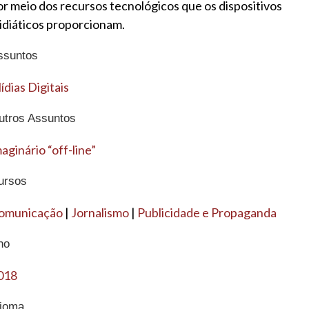
or meio dos recursos tecnológicos que os dispositivos
idiáticos proporcionam.
ssuntos
ídias Digitais
utros Assuntos
aginário “off-line”
ursos
omunicação
|
Jornalismo
|
Publicidade e Propaganda
no
018
dioma