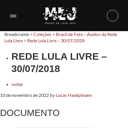
Breadcrumb >
Coleções
>
Brasil de Fato – Áudios da Rede
Lula Livre
>
Rede Lula Livre – 30/07/2018
REDE LULA LIVRE –
30/07/2018
voltar
10 de novembro de 2022
by
Lucas Hauhptnann
DOCUMENTO