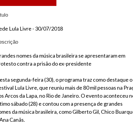
tulo
ede Lula Livre - 30/07/2018
escrição
randes nomes da música brasileira se apresentaram em
rotesto contra a prisão do ex-presidente
esta segunda-feira (30), o programa traz como destaque o
estival Lula Livre, que reuniu mais de 80 mil pessoas na Pra
os Arcos da Lapa, no Rio de Janeiro. O evento aconteceu n
ltimo sábado (28) e contou com a presença de grandes
omes da música brasileira, como Gilberto Gil, Chico Buarq
 Ana Canãs.