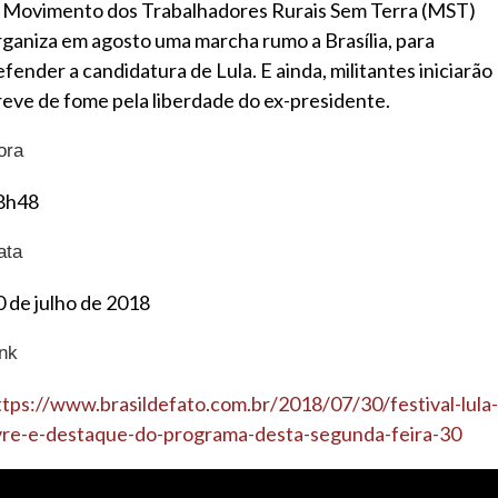
 Movimento dos Trabalhadores Rurais Sem Terra (MST)
rganiza em agosto uma marcha rumo a Brasília, para
efender a candidatura de Lula. E ainda, militantes iniciarão
reve de fome pela liberdade do ex-presidente.
ora
8h48
ata
0 de julho de 2018
ink
ttps://www.brasildefato.com.br/2018/07/30/festival-lula-
ivre-e-destaque-do-programa-desta-segunda-feira-30