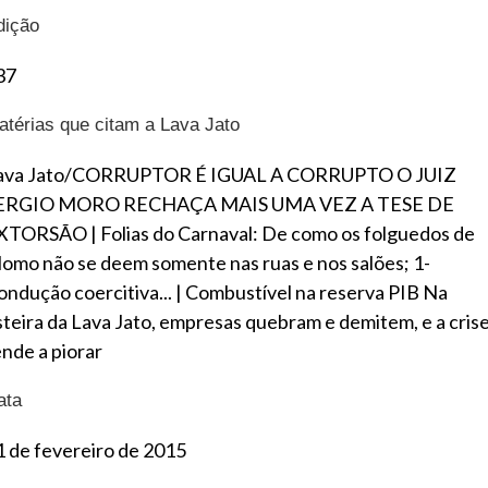
dição
37
atérias que citam a Lava Jato
ava Jato/CORRUPTOR É IGUAL A CORRUPTO O JUIZ
ERGIO MORO RECHAÇA MAIS UMA VEZ A TESE DE
XTORSÃO
|
Folias do Carnaval: De como os folguedos de
omo não se deem somente nas ruas e nos salões; 1-
ondução coercitiva...
|
Combustível na reserva PIB Na
steira da Lava Jato, empresas quebram e demitem, e a cris
ende a piorar
ata
1 de fevereiro de 2015