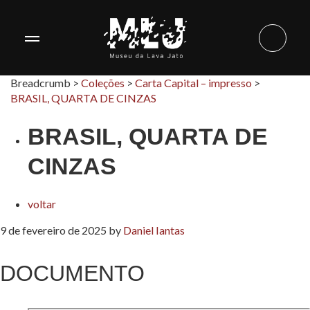
Breadcrumb >
Coleções
>
Carta Capital – impresso
>
BRASIL, QUARTA DE CINZAS
BRASIL, QUARTA DE
CINZAS
voltar
9 de fevereiro de 2025
by
Daniel Iantas
DOCUMENTO