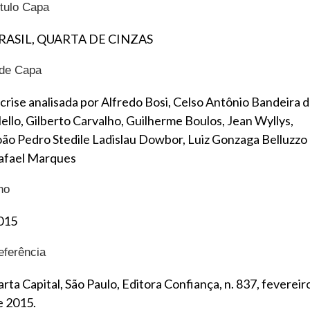
ítulo Capa
RASIL, QUARTA DE CINZAS
ide Capa
 crise analisada por Alfredo Bosi, Celso Antônio Bandeira 
ello, Gilberto Carvalho, Guilherme Boulos, Jean Wyllys,
oão Pedro Stedile Ladislau Dowbor, Luiz Gonzaga Belluzzo
afael Marques
no
015
eferência
arta Capital, São Paulo, Editora Confiança, n. 837, fevereir
e 2015.