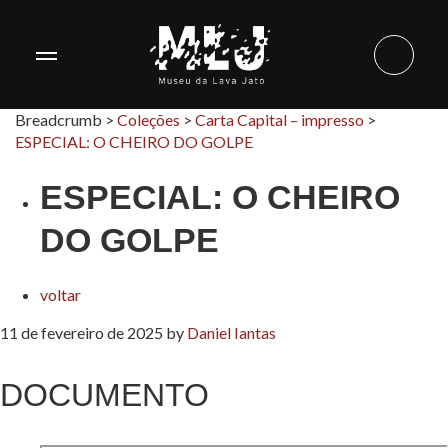
Breadcrumb >
Coleções
>
Carta Capital – impresso
>
ESPECIAL: O CHEIRO DO GOLPE
ESPECIAL: O CHEIRO
DO GOLPE
voltar
11 de fevereiro de 2025
by
Daniel Iantas
DOCUMENTO