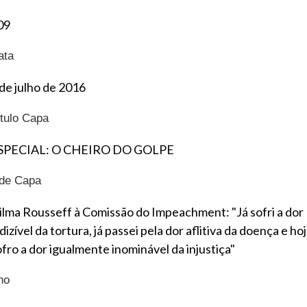
09
ata
 de julho de 2016
ítulo Capa
SPECIAL: O CHEIRO DO GOLPE
ide Capa
ilma Rousseff à Comissão do Impeachment: "Já sofri a dor
dizível da tortura, já passei pela dor aflitiva da doença e ho
ofro a dor igualmente inominável da injustiça"
no