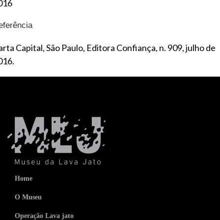
016
eferência
rta Capital, São Paulo, Editora Confiança, n. 909, julho de
016.
Home
O Museu
Operação Lava jato