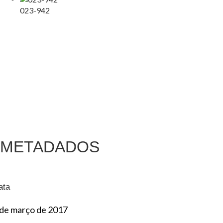
023-942
METADADOS
ata
 de março de 2017