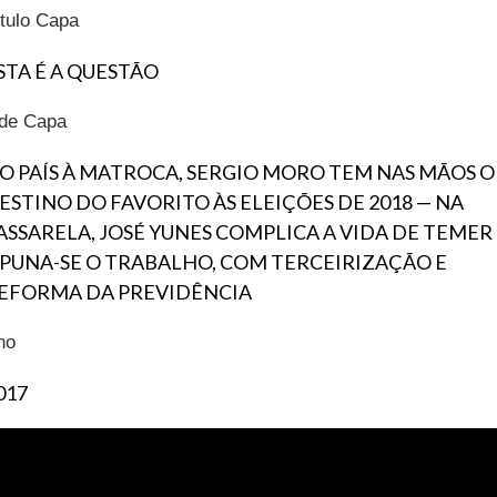
ítulo Capa
STA É A QUESTÃO
ide Capa
O PAÍS À MATROCA, SERGIO MORO TEM NAS MÃOS O
ESTINO DO FAVORITO ÀS ELEIÇÕES DE 2018 — NA
ASSARELA, JOSÉ YUNES COMPLICA A VIDA DE TEMER
 PUNA-SE O TRABALHO, COM TERCEIRIZAÇÃO E
EFORMA DA PREVIDÊNCIA
no
017