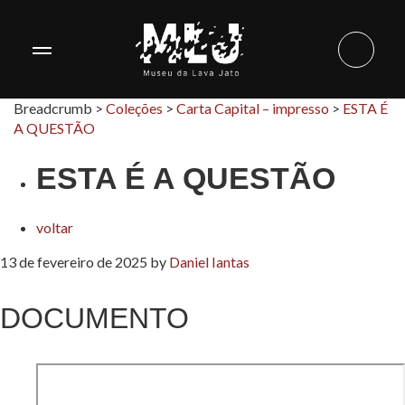
Breadcrumb >
Coleções
>
Carta Capital – impresso
>
ESTA É
A QUESTÃO
ESTA É A QUESTÃO
voltar
13 de fevereiro de 2025
by
Daniel Iantas
DOCUMENTO