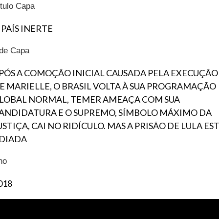
ítulo Capa
 PAÍS INERTE
ide Capa
PÓS A COMOÇÃO INICIAL CAUSADA PELA EXECUÇÃO
E MARIELLE, O BRASIL VOLTA À SUA PROGRAMAÇÃO
LOBAL NORMAL, TEMER AMEAÇA COM SUA
ANDIDATURA E O SUPREMO, SÍMBOLO MÁXIMO DA
USTIÇA, CAI NO RIDÍCULO. MAS A PRISÃO DE LULA ES
DIADA
no
018