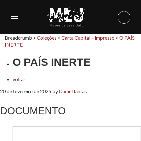
Breadcrumb >
Coleções
>
Carta Capital – impresso
>
O PAÍS
INERTE
O PAÍS INERTE
voltar
20 de fevereiro de 2025
by
Daniel Iantas
DOCUMENTO