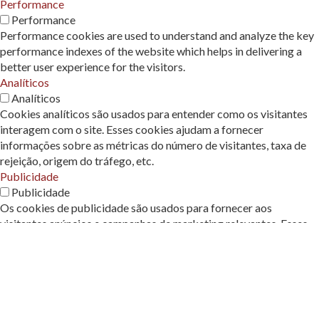
Performance
Performance
Performance cookies are used to understand and analyze the key
performance indexes of the website which helps in delivering a
better user experience for the visitors.
Analíticos
Analíticos
Cookies analíticos são usados ​​para entender como os visitantes
interagem com o site. Esses cookies ajudam a fornecer
informações sobre as métricas do número de visitantes, taxa de
rejeição, origem do tráfego, etc.
Publicidade
Publicidade
Os cookies de publicidade são usados ​​para fornecer aos
visitantes anúncios e campanhas de marketing relevantes. Esses
cookies rastreiam os visitantes em sites e coletam informações
para fornecer anúncios personalizados.
Outros
Outros
Outros cookies não categorizados são aqueles que estão sendo
analisados ​​e ainda não foram classificados em uma categoria.