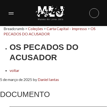
Breadcrumb >
Coleções
>
Carta Capital – impresso
>
OS
PECADOS DO ACUSADOR
OS PECADOS DO
ACUSADOR
voltar
5 de março de 2025
by
Daniel Iantas
DOCUMENTO