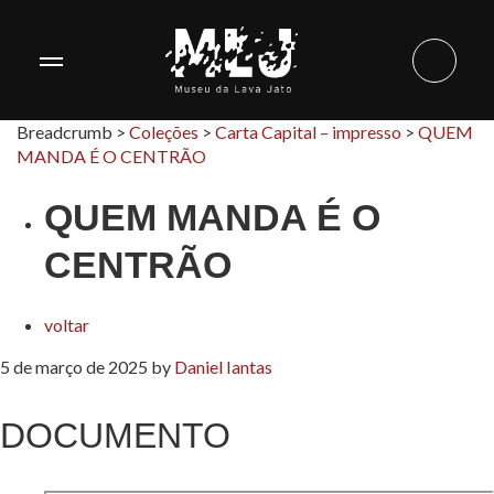
Breadcrumb >
Coleções
>
Carta Capital – impresso
>
QUEM
MANDA É O CENTRÃO
QUEM MANDA É O
CENTRÃO
voltar
5 de março de 2025
by
Daniel Iantas
DOCUMENTO