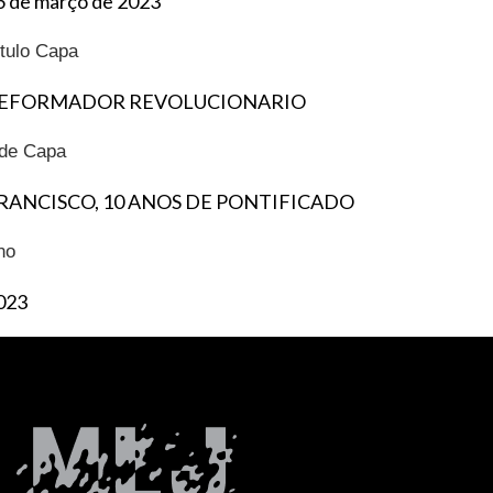
6 de março de 2023
ítulo Capa
EFORMADOR REVOLUCIONARIO
ide Capa
RANCISCO, 10 ANOS DE PONTIFICADO
no
023