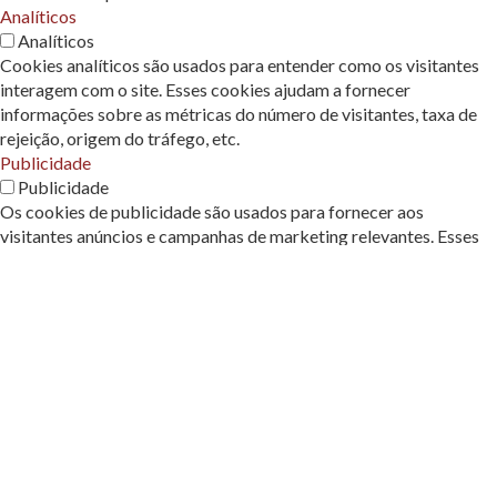
Analíticos
Analíticos
Cookies analíticos são usados ​​para entender como os visitantes
interagem com o site. Esses cookies ajudam a fornecer
informações sobre as métricas do número de visitantes, taxa de
rejeição, origem do tráfego, etc.
Publicidade
Publicidade
Os cookies de publicidade são usados ​​para fornecer aos
visitantes anúncios e campanhas de marketing relevantes. Esses
cookies rastreiam os visitantes em sites e coletam informações
para fornecer anúncios personalizados.
Outros
Outros
Outros cookies não categorizados são aqueles que estão sendo
analisados ​​e ainda não foram classificados em uma categoria.
Necessarios
Necessarios
Os cookies necessários são absolutamente essenciais para o
funcionamento adequado do site. Esses cookies garantem