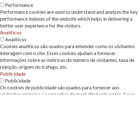
Performance
Performance cookies are used to understand and analyze the key
performance indexes of the website which helps in delivering a
better user experience for the visitors.
Analíticos
Analíticos
Cookies analíticos são usados ​​para entender como os visitantes
interagem com o site. Esses cookies ajudam a fornecer
informações sobre as métricas do número de visitantes, taxa de
rejeição, origem do tráfego, etc.
Publicidade
Publicidade
Os cookies de publicidade são usados ​​para fornecer aos
visitantes anúncios e campanhas de marketing relevantes. Esses
cookies rastreiam os visitantes em sites e coletam informações
para fornecer anúncios personalizados.
Outros
Outros
Outros cookies não categorizados são aqueles que estão sendo
analisados ​​e ainda não foram classificados em uma categoria.