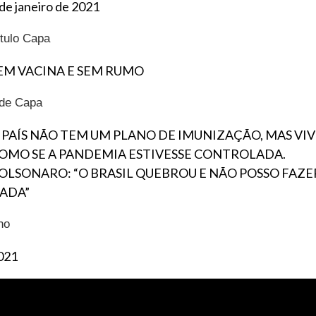
 de janeiro de 2021
ítulo Capa
EM VACINA E SEM RUMO
ide Capa
 PAÍS NÃO TEM UM PLANO DE IMUNIZAÇÃO, MAS VIV
OMO SE A PANDEMIA ESTIVESSE CONTROLADA.
OLSONARO: “O BRASIL QUEBROU E NÃO POSSO FAZE
ADA”
no
021