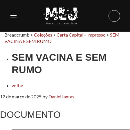
Breadcrumb >
Coleções
>
Carta Capital – impresso
>
SEM
VACINA E SEM RUMO
SEM VACINA E SEM
RUMO
voltar
12 de março de 2025
by
Daniel Iantas
DOCUMENTO