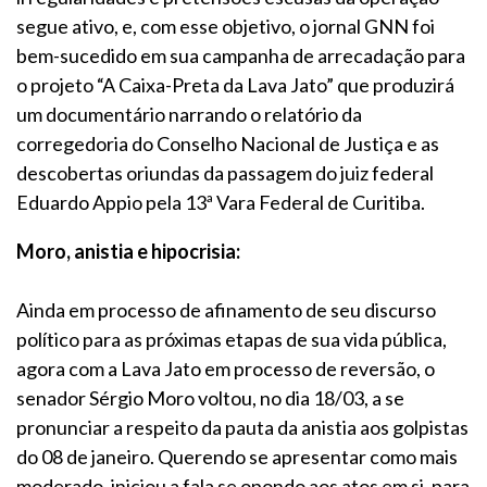
segue ativo, e, com esse objetivo, o jornal GNN foi
bem-sucedido em sua campanha de arrecadação para
o projeto “A Caixa-Preta da Lava Jato” que produzirá
um documentário narrando o relatório da
corregedoria do Conselho Nacional de Justiça e as
descobertas oriundas da passagem do juiz federal
Eduardo Appio pela 13ª Vara Federal de Curitiba.
Moro, anistia e hipocrisia:
Ainda em processo de afinamento de seu discurso
político para as próximas etapas de sua vida pública,
agora com a Lava Jato em processo de reversão, o
senador Sérgio Moro voltou, no dia 18/03, a se
pronunciar a respeito da pauta da anistia aos golpistas
do 08 de janeiro. Querendo se apresentar como mais
moderado, iniciou a fala se opondo aos atos em si, para