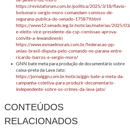
https://revistaforum.com.br/politica/2025/3/18/flavio-
bolsonaro-sergio-moro-comandam-comisso-de-
segurana-publica-do-senado-175879.html
https://www12.senado.leg.br/noticias/materias/2025/0
e-eleito-vice-presidente-da-csp-comissao-aprova-
convite-a-lewandowski
https://www.esmaelmorais.com.br/federacao-pp-
uniao-brasil-disputa-pelo-comando-no-parana-entre-
ricardo-barros-e-sergio-moro/
GNN bate meta para produção de documentário sobre
caixa-preta da Lava Jato:
https://jornalggn.com.br/noticia/ggn-bate-a-meta-da-
campanha-coletiva-para-produzir-documentario-
independente-sobre-os-crimes-da-lava-jato/
CONTEÚDOS
RELACIONADOS