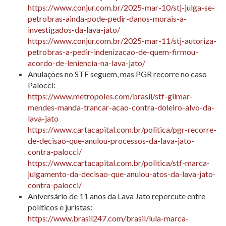
https://www.conjur.com.br/2025-mar-10/stj-julga-se-
petrobras-ainda-pode-pedir-danos-morais-a-
investigados-da-lava-jato/
https://www.conjur.com.br/2025-mar-11/stj-autoriza-
petrobras-a-pedir-indenizacao-de-quem-firmou-
acordo-de-leniencia-na-lava-jato/
Anulações no STF seguem, mas PGR recorre no caso
Palocci:
https://www.metropoles.com/brasil/stf-gilmar-
mendes-manda-trancar-acao-contra-doleiro-alvo-da-
lava-jato
https://www.cartacapital.com.br/politica/pgr-recorre-
de-decisao-que-anulou-processos-da-lava-jato-
contra-palocci/
https://www.cartacapital.com.br/politica/stf-marca-
julgamento-da-decisao-que-anulou-atos-da-lava-jato-
contra-palocci/
Aniversário de 11 anos da Lava Jato repercute entre
políticos e juristas:
https://www.brasil247.com/brasil/lula-marca-