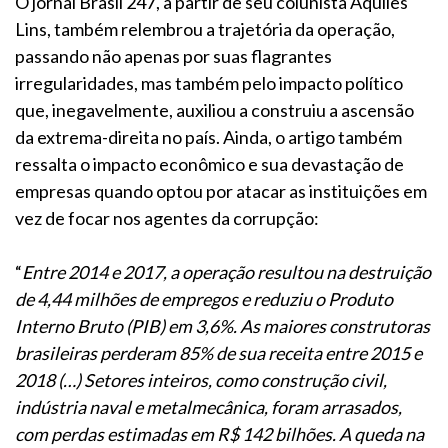
O jornal Brasil 247, a partir de seu colunista Aquiles
Lins, também relembrou a trajetória da operação,
passando não apenas por suas flagrantes
irregularidades, mas também pelo impacto político
que, inegavelmente, auxiliou a construiu a ascensão
da extrema-direita no país. Ainda, o artigo também
ressalta o impacto econômico e sua devastação de
empresas quando optou por atacar as instituições em
vez de focar nos agentes da corrupção:
“
Entre 2014 e 2017, a operação resultou na destruição
de 4,44 milhões de empregos e reduziu o Produto
Interno Bruto (PIB) em 3,6%. As maiores construtoras
brasileiras perderam 85% de sua receita entre 2015 e
2018 (…) Setores inteiros, como construção civil,
indústria naval e metalmecânica, foram arrasados,
com perdas estimadas em R$ 142 bilhões. A queda na