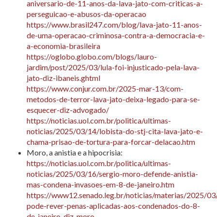
aniversario-de-11-anos-da-lava-jato-com-criticas-a-
perseguicao-e-abusos-da-operacao
https://www.brasil247.com/blog/lava-jato-11-anos-
de-uma-operacao-criminosa-contra-a-democracia-e-
a-economia-brasileira
https://oglobo.globo.com/blogs/lauro-
jardim/post/2025/03/lula-foi-injusticado-pela-lava-
jato-diz-ibaneis.ghtml
https://www.conjur.com.br/2025-mar-13/com-
metodos-de-terror-lava-jato-deixa-legado-para-se-
esquecer-diz-advogado/
https://noticias.uol.com.br/politica/ultimas-
noticias/2025/03/14/lobista-do-stj-cita-lava-jato-e-
chama-prisao-de-tortura-para-forcar-delacao.htm
Moro, a anistia e a hipocrisia:
https://noticias.uol.com.br/politica/ultimas-
noticias/2025/03/16/sergio-moro-defende-anistia-
mas-condena-invasoes-em-8-de-janeiro.htm
https://www12.senado.leg.br/noticias/materias/2025/03
pode-rever-penas-aplicadas-aos-condenados-do-8-
de-janeiro-diz-moro