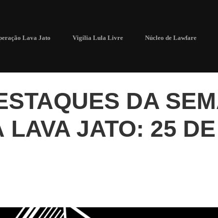
eração Lava Jato
Vigília Lula Livre
Núcleo de Lawfare
DESTAQUES DA SE
 LAVA JATO: 25 D