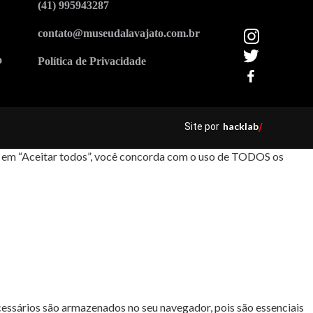
(41) 995943287
contato@museudalavajato.com.br
o
Política de Privacidade
hacklab
Site por
/
car em “Aceitar todos”, você concorda com o uso de TODOS os
cessários são armazenados no seu navegador, pois são essenciais