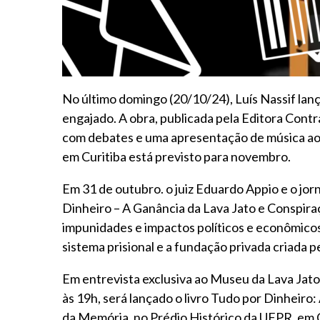
No último domingo (20/10/24), Luís Nassif lanç
engajado. A obra, publicada pela Editora Cont
com debates e uma apresentação de música ao 
em Curitiba está previsto para novembro.
Em 31 de outubro. o juiz Eduardo Appio e o jorna
Dinheiro – A Ganância da Lava Jato e Conspir
impunidades e impactos políticos e econômicos
sistema prisional e a fundação privada criada p
Em entrevista exclusiva ao Museu da Lava Jato,
às 19h, será lançado o livro Tudo por Dinheiro
da Memória, no Prédio Histórico da UFPR, em Cu