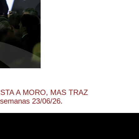
STA A MORO, MAS TRAZ
 semanas 23/06/26.