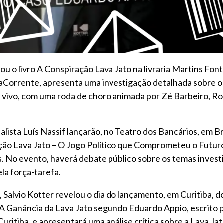
ou o livro A Conspiração Lava Jato na livraria Martins Fon
raCorrente, apresenta uma investigação detalhada sobre 
vivo, com uma roda de choro animada por Zé Barbeiro, Ro
lista Luís Nassif lançarão, no Teatro dos Bancários, em Bras
ação Lava Jato – O Jogo Político que Comprometeu o Futu
. No evento, haverá debate público sobre os temas investi
ela força-tarefa.
 Salvio Kotter revelou o dia do lançamento, em Curitiba, d
: A Ganância da Lava Jato segundo Eduardo Appio, escrito 
ritiba, e apresentará uma análise crítica sobre a Lava Ja