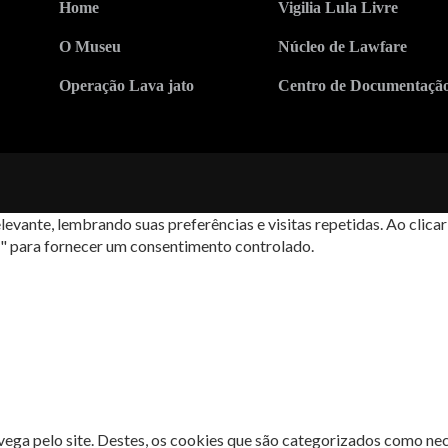
Home
Vigilia Lula Livre
O Museu
Núcleo de Lawfare
Operação Lava jato
Centro de Documentaçã
levante, lembrando suas preferências e visitas repetidas. Ao cli
s" para fornecer um consentimento controlado.
avega pelo site. Destes, os cookies que são categorizados como ne