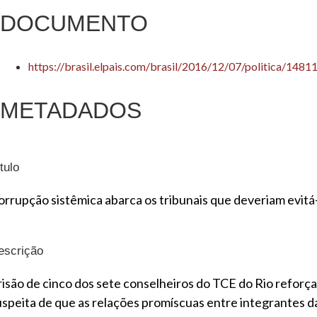
DOCUMENTO
https://brasil.elpais.com/brasil/2016/12/07/politica/14
METADADOS
tulo
orrupção sistêmica abarca os tribunais que deveriam evitá
escrição
risão de cinco dos sete conselheiros do TCE do Rio reforça
uspeita de que as relações promíscuas entre integrantes d