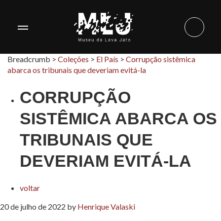
Breadcrumb >
Coleções
>
El País
>
Corrupção sistêmica
abarca os tribunais que deveriam evitá-la
CORRUPÇÃO
SISTÊMICA ABARCA OS
TRIBUNAIS QUE
DEVERIAM EVITÁ-LA
voltar
20 de julho de 2022
by
Henrique Valaski