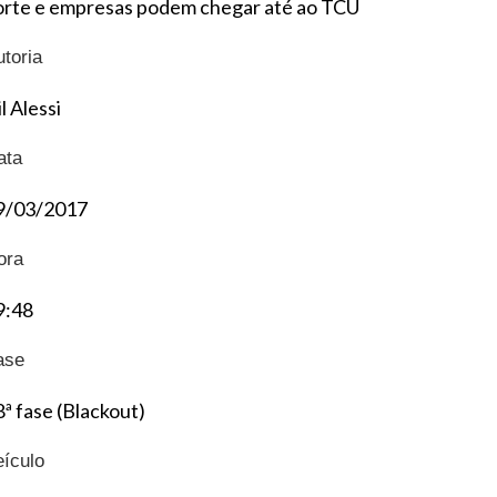
orte e empresas podem chegar até ao TCU
utoria
l Alessi
ata
9/03/2017
ora
9:48
ase
8ª fase (Blackout)
eículo