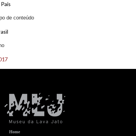
 País
ipo de conteúdo
asil
no
017
Home