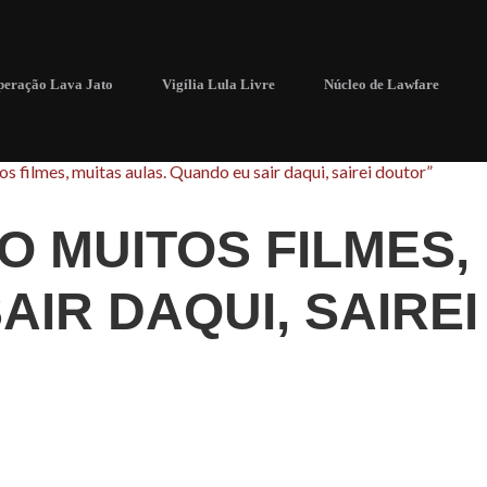
eração Lava Jato
Vigília Lula Livre
Núcleo de Lawfare
tos filmes, muitas aulas. Quando eu sair daqui, sairei doutor”
JO MUITOS FILMES,
AIR DAQUI, SAIRE