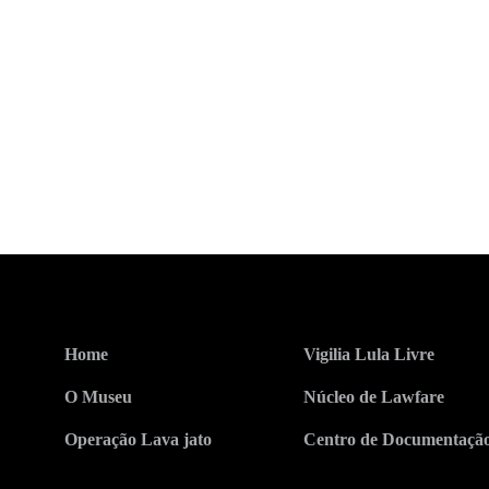
Home
Vigilia Lula Livre
O Museu
Núcleo de Lawfare
Operação Lava jato
Centro de Documentaçã