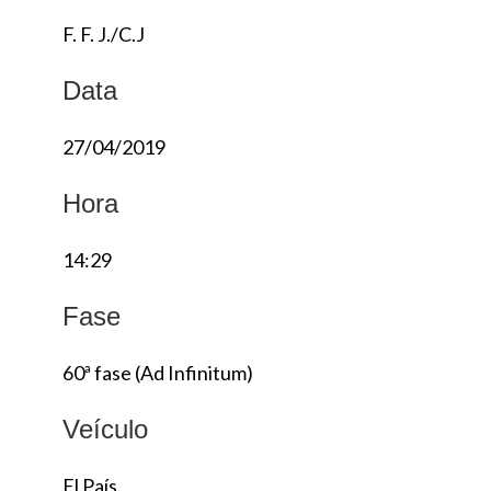
F. F. J./C.J
Data
27/04/2019
Hora
14:29
Fase
60ª fase (Ad Infinitum)
Veículo
El País