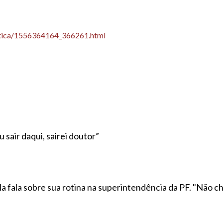
olitica/1556364164_366261.html
 sair daqui, sairei doutor”
la fala sobre sua rotina na superintendência da PF. "Não ch