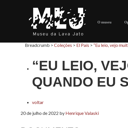
O museu
Op
Breadcrumb >
Coleções
>
El País
>
“Eu leio, vejo mui
“EU LEIO, VE
QUANDO EU S
voltar
20 de julho de 2022
by
Henrique Valaski