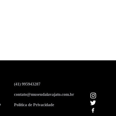
(41) 995943287
contato@museudalavajato.com.br
o
Política de Privacidade