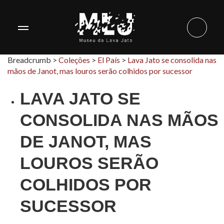
Breadcrumb >
Coleções
>
El País
>
Lava Jato se consolida nas
mãos de Janot, mas louros serão colhidos por sucessor
LAVA JATO SE
CONSOLIDA NAS MÃOS
DE JANOT, MAS
LOUROS SERÃO
COLHIDOS POR
SUCESSOR