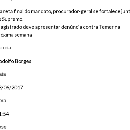
a reta final do mandato, procurador-geral se fortalece jun
o Supremo.
agistrado deve apresentar denúncia contra Temer na
róxima semana
utoria
odolfo Borges
ata
3/06/2017
ora
1:54
ase