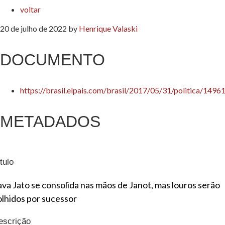
voltar
20 de julho de 2022
by
Henrique Valaski
DOCUMENTO
https://brasil.elpais.com/brasil/2017/05/31/politica/14
METADADOS
tulo
ava Jato se consolida nas mãos de Janot, mas louros serão
olhidos por sucessor
escrição