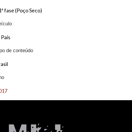
1ª fase (Poço Seco)
eículo
 País
ipo de conteúdo
asil
no
017