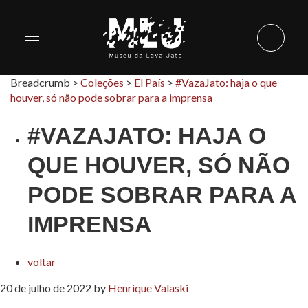
Breadcrumb >
Coleções
>
El País
>
#VazaJato: haja o que
houver, só não pode sobrar para a imprensa
#VAZAJATO: HAJA O
QUE HOUVER, SÓ NÃO
PODE SOBRAR PARA A
IMPRENSA
voltar
20 de julho de 2022
by
Henrique Valaski