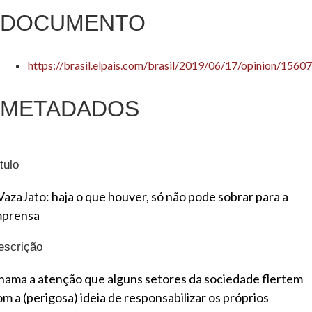
DOCUMENTO
https://brasil.elpais.com/brasil/2019/06/17/opinion/156
METADADOS
tulo
VazaJato: haja o que houver, só não pode sobrar para a
mprensa
escrição
hama a atenção que alguns setores da sociedade flertem
om a (perigosa) ideia de responsabilizar os próprios