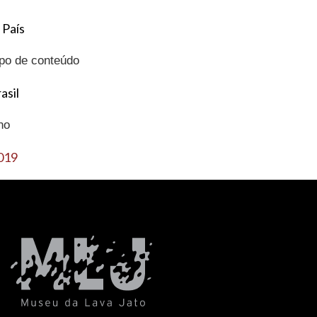
 País
ipo de conteúdo
asil
no
019