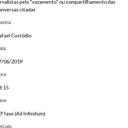
ornalistas pelo “vazamento” ou compartilhamento das
onversas citadas
utoria
afael Custódio
ata
7/06/2019
ora
3:15
ase
0ª fase (Ad Infinitum)
eículo