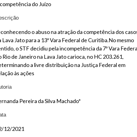
ncompetência do Juízo
escrição
econhecendo o abuso na atração da competência dos caso
a Lava Jato para a 13ª Vara Federal de Curitiba.No mesmo
entido, o STF decidiu pela incompetência da 7ª Vara Federa
o Rio de Janeiro na Lava Jato carioca, no HC 203.261,
eterminando a livre distribuição na Justiça Federal em
elação às ações
utoria
ernanda Pereira da Silva Machado*
ata
2/12/2021