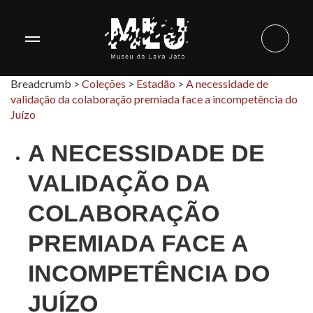
Breadcrumb >
Coleções
>
Estadão
>
A necessidade de
validação da colaboração premiada face a incompetência do
Juízo
A NECESSIDADE DE
VALIDAÇÃO DA
COLABORAÇÃO
PREMIADA FACE A
INCOMPETÊNCIA DO
JUÍZO