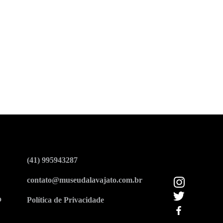
(41) 995943287
contato@museudalavajato.com.br
o
Política de Privacidade