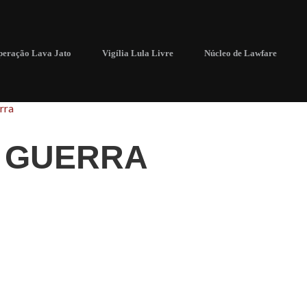
eração Lava Jato
Vigília Lula Livre
Núcleo de Lawfare
rra
 GUERRA