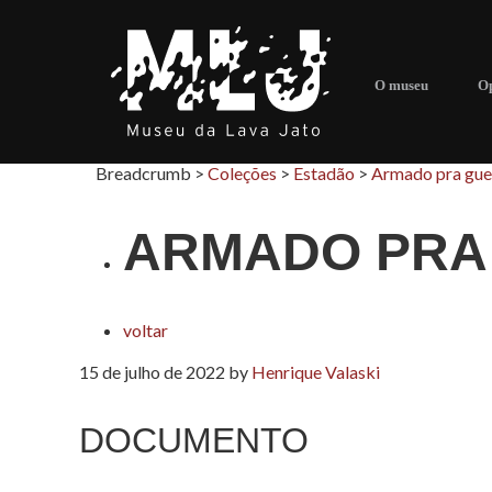
O museu
Op
Breadcrumb >
Coleções
>
Estadão
>
Armado pra gue
ARMADO PRA
voltar
15 de julho de 2022
by
Henrique Valaski
DOCUMENTO