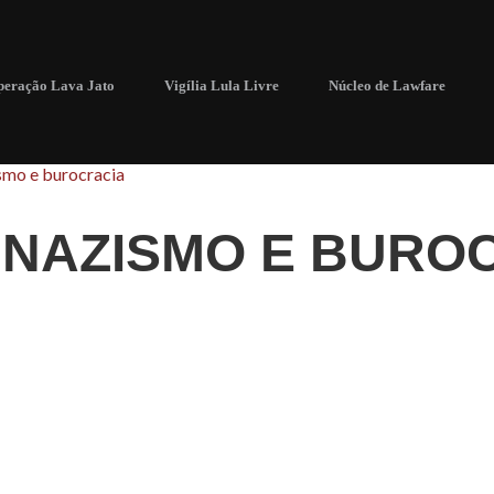
eração Lava Jato
Vigília Lula Livre
Núcleo de Lawfare
smo e burocracia
 NAZISMO E BURO