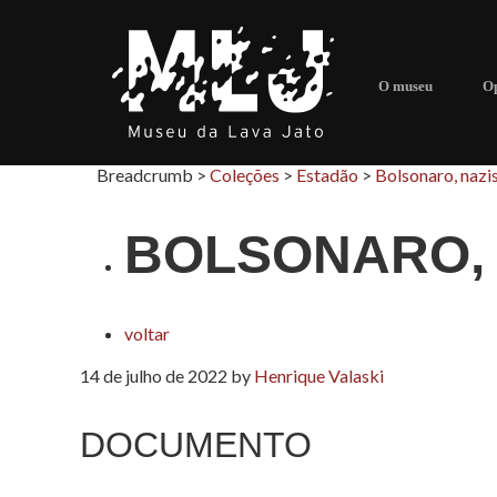
O museu
Op
Breadcrumb >
Coleções
>
Estadão
>
Bolsonaro, nazi
BOLSONARO,
voltar
14 de julho de 2022
by
Henrique Valaski
DOCUMENTO