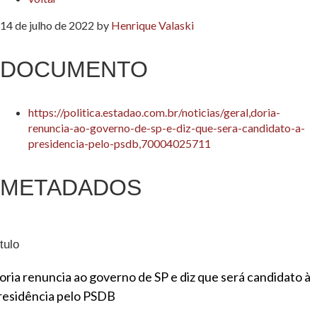
14 de julho de 2022
by
Henrique Valaski
DOCUMENTO
https://politica.estadao.com.br/noticias/geral,doria-
renuncia-ao-governo-de-sp-e-diz-que-sera-candidato-a-
presidencia-pelo-psdb,70004025711
METADADOS
tulo
oria renuncia ao governo de SP e diz que será candidato à
residência pelo PSDB