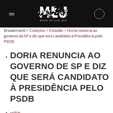
Breadcrumb >
Coleções
>
Estadão
>
Doria renuncia ao
governo de SP e diz que será candidato à Presidência pelo
PSDB
DORIA RENUNCIA AO
GOVERNO DE SP E DIZ
QUE SERÁ CANDIDATO
À PRESIDÊNCIA PELO
PSDB
voltar