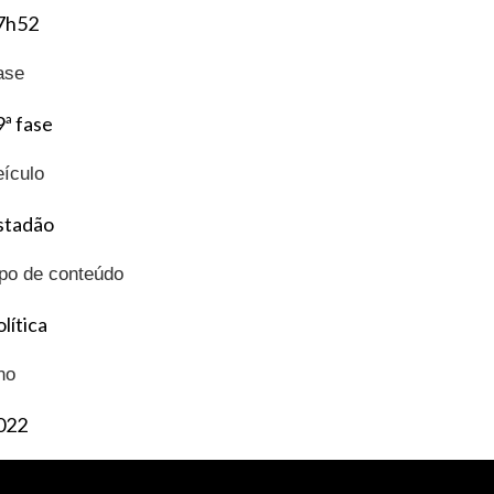
7h52
ase
9ª fase
eículo
stadão
ipo de conteúdo
lítica
no
022