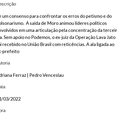
escrição
e um consenso para confrontar os erros do petismo e do
olsonarismo. A saída de Moro animou líderes políticos
nvolvidos em uma articulação pela concentração da tercei
ia. Sem apoio no Podemos, o ex-juiz da Operação Lava Jato
i recebido no União Brasil com reticências. A ala ligada ao
x-prefeito
utoria
driana Ferraz
|
Pedro Venceslau
ata
1/03/2022
ora