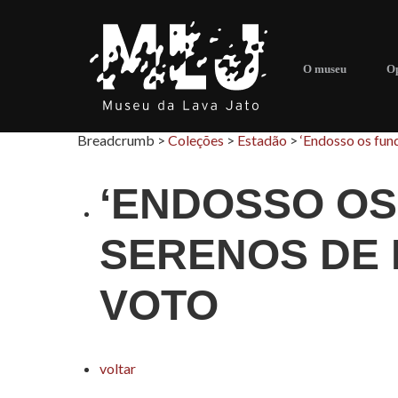
O museu
Op
Breadcrumb >
Coleções
>
Estadão
>
‘Endosso os fun
‘ENDOSSO OS
SERENOS DE 
VOTO
voltar