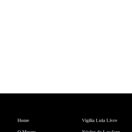
Home
Vigilia Lula Livre
O Museu
Núcleo de Lawfare