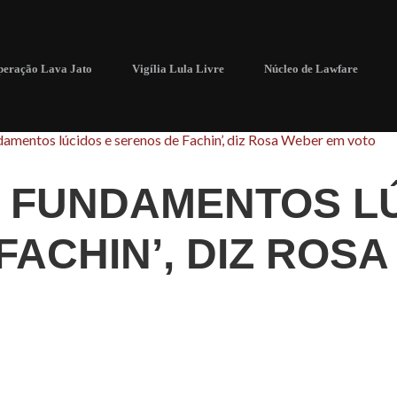
eração Lava Jato
Vigília Lula Livre
Núcleo de Lawfare
damentos lúcidos e serenos de Fachin’, diz Rosa Weber em voto
 FUNDAMENTOS LÚ
FACHIN’, DIZ ROS