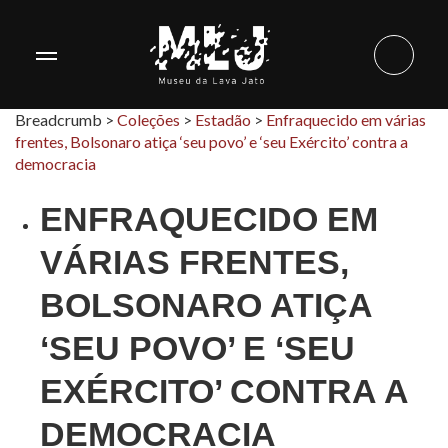
Breadcrumb >
Coleções
>
Estadão
>
Enfraquecido em várias
frentes, Bolsonaro atiça ‘seu povo’ e ‘seu Exército’ contra a
democracia
ENFRAQUECIDO EM
VÁRIAS FRENTES,
BOLSONARO ATIÇA
‘SEU POVO’ E ‘SEU
EXÉRCITO’ CONTRA A
DEMOCRACIA