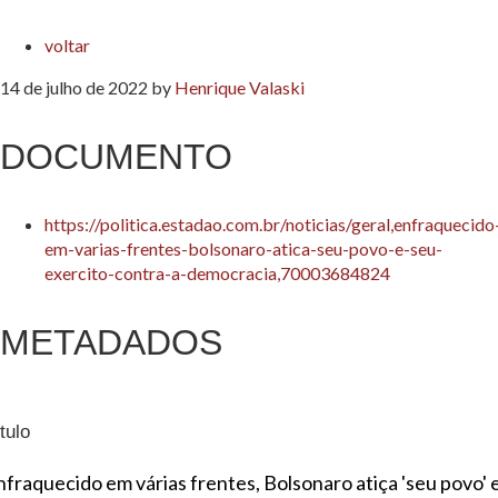
voltar
14 de julho de 2022
by
Henrique Valaski
DOCUMENTO
https://politica.estadao.com.br/noticias/geral,enfraquecido
em-varias-frentes-bolsonaro-atica-seu-povo-e-seu-
exercito-contra-a-democracia,70003684824
METADADOS
tulo
nfraquecido em várias frentes, Bolsonaro atiça 'seu povo' 