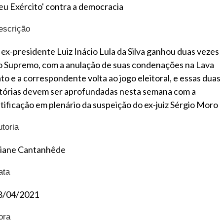
seu Exército' contra a democracia
escrição
 ex-presidente Luiz Inácio Lula da Silva ganhou duas vezes
o Supremo, com a anulação de suas condenações na Lava
ato e a correspondente volta ao jogo eleitoral, e essas duas
itórias devem ser aprofundadas nesta semana com a
atificação em plenário da suspeição do ex-juiz Sérgio Moro
utoria
liane Cantanhêde
ata
8/04/2021
ora