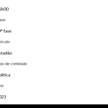
5h00
ase
9ª fase
eículo
stadão
ipo de conteúdo
lítica
no
021