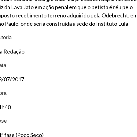
uiz da Lava Jato em ação penal em que o petista é réu pelo
uposto recebimento terreno adquirido pela Odebrecht, e
ão Paulo, onde seria construída a sede do Instituto Lula
utoria
a Redação
ata
3/07/2017
ora
1h40
ase
1ª fase (Poço Seco)