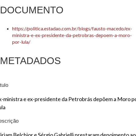
DOCUMENTO
https://politica.estadao.com.br/blogs/fausto-macedo/ex-
ministra-e-ex-presidente-da-petrobras-depoem-a-moro-
por-lula/
METADADOS
tulo
x-ministra e ex-presidente da Petrobrás depõem a Moro p
ula
escrição
iriam Belchior e Sérgio Gabrielli prestaram depoimento ao