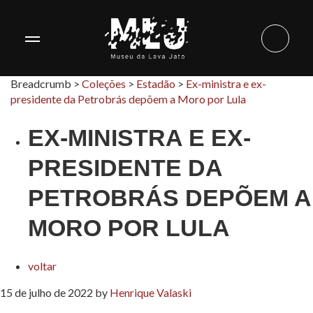
Breadcrumb >
Coleções
>
Estadão
>
Ex-ministra e ex-
presidente da Petrobrás depõem a Moro por Lula
EX-MINISTRA E EX-
PRESIDENTE DA
PETROBRÁS DEPÕEM A
MORO POR LULA
voltar
15 de julho de 2022
by
Henrique Valaski