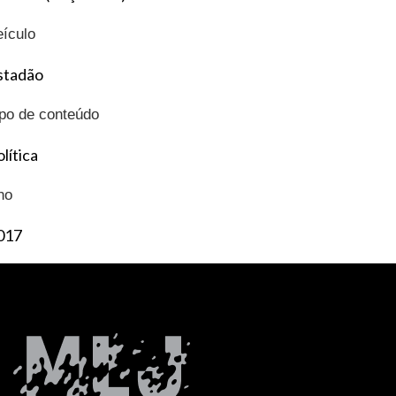
eículo
stadão
ipo de conteúdo
lítica
no
017