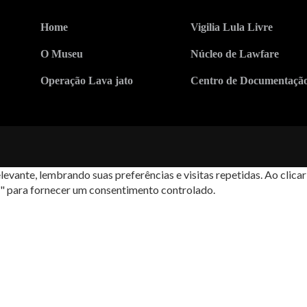
Home
Vigilia Lula Livre
O Museu
Núcleo de Lawfare
Operação Lava jato
Centro de Documentaçã
levante, lembrando suas preferências e visitas repetidas. Ao cli
s" para fornecer um consentimento controlado.