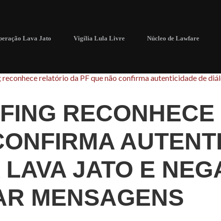
eração Lava Jato
Vigília Lula Livre
Núcleo de Lawfare
g reconhece relatório da PF que não confirma autenticidade de di
OFING RECONHECE
CONFIRMA AUTENT
 LAVA JATO E NEG
AR MENSAGENS