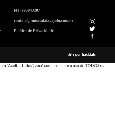
(41) 995943287
contato@museudalavajato.com.br
o
Política de Privacidade
hacklab
Site por
/
car em “Aceitar todos”, você concorda com o uso de TODOS os