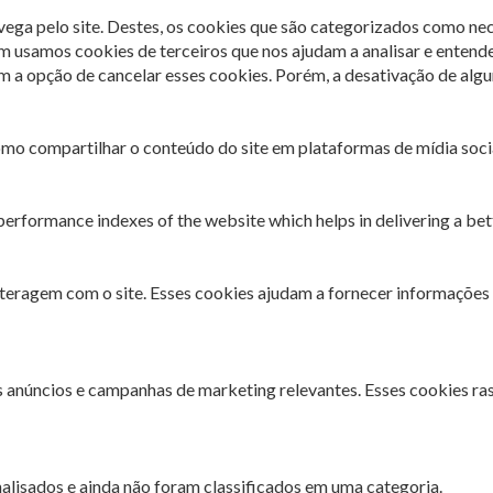
avega pelo site. Destes, os cookies que são categorizados como ne
m usamos cookies de terceiros que nos ajudam a analisar e entend
 opção de cancelar esses cookies. Porém, a desativação de algun
omo compartilhar o conteúdo do site em plataformas de mídia socia
rformance indexes of the website which helps in delivering a bette
interagem com o site. Esses cookies ajudam a fornecer informações 
es anúncios e campanhas de marketing relevantes. Esses cookies ra
lisados ​​e ainda não foram classificados em uma categoria.