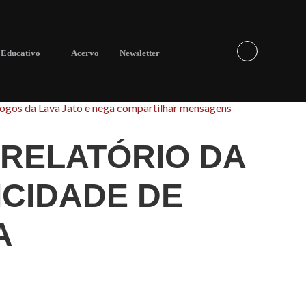
Educativo
Acervo
Newsletter
álogos da Lava Jato e nega compartilhar mensagens
 RELATÓRIO DA
ICIDADE DE
A