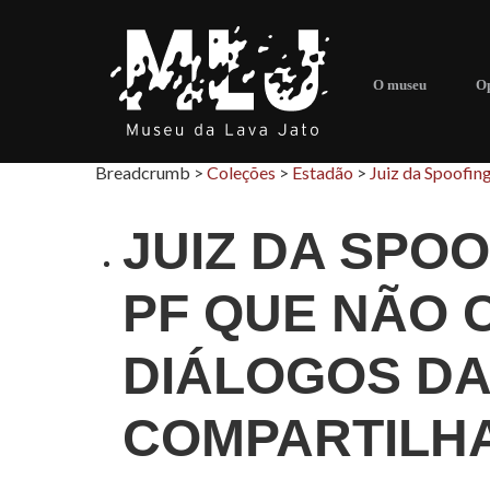
O museu
Op
Breadcrumb >
Coleções
>
Estadão
>
Juiz da Spoofin
JUIZ DA SPO
PF QUE NÃO 
DIÁLOGOS DA
COMPARTILH