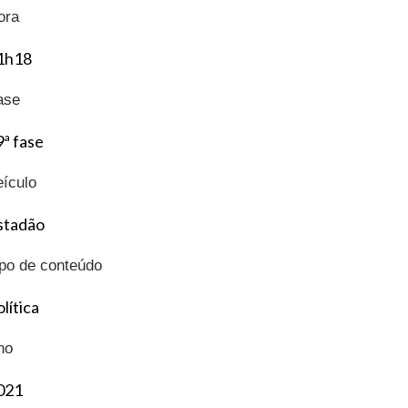
ora
1h18
ase
9ª fase
eículo
stadão
ipo de conteúdo
lítica
no
021