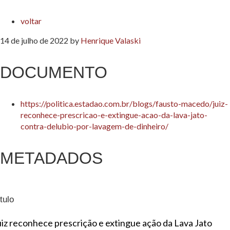
voltar
14 de julho de 2022
by
Henrique Valaski
DOCUMENTO
https://politica.estadao.com.br/blogs/fausto-macedo/juiz-
reconhece-prescricao-e-extingue-acao-da-lava-jato-
contra-delubio-por-lavagem-de-dinheiro/
METADADOS
tulo
uiz reconhece prescrição e extingue ação da Lava Jato