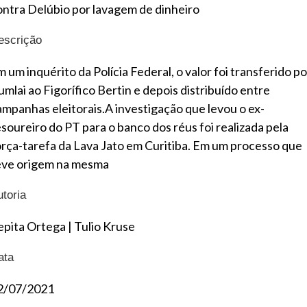
ontra Delúbio por lavagem de dinheiro
escrição
 um inquérito da Polícia Federal, o valor foi transferido po
umlai ao Figorífico Bertin e depois distribuído entre
ampanhas eleitorais.A investigação que levou o ex-
esoureiro do PT para o banco dos réus foi realizada pela
orça-tarefa da Lava Jato em Curitiba. Em um processo que
eve origem na mesma
utoria
epita Ortega
|
Tulio Kruse
ata
2/07/2021