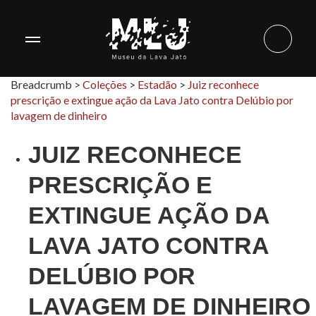
Breadcrumb >
Coleções
>
Estadão
>
Juiz reconhece
prescrição e extingue ação da Lava Jato contra Delúbio por
lavagem de dinheiro
JUIZ RECONHECE
PRESCRIÇÃO E
EXTINGUE AÇÃO DA
LAVA JATO CONTRA
DELÚBIO POR
LAVAGEM DE DINHEIRO