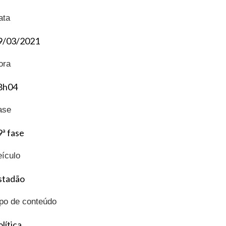
ata
9/03/2021
ora
8h04
ase
9ª fase
eículo
stadão
ipo de conteúdo
lítica