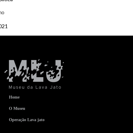
no
021
Home
O Museu
Operação Lava jato