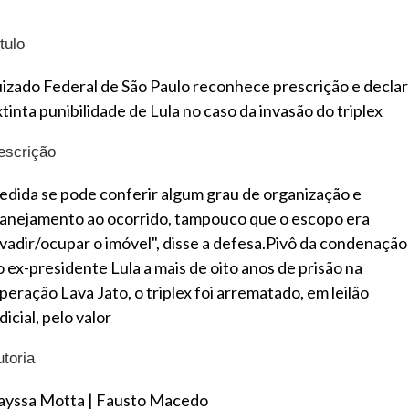
tulo
uizado Federal de São Paulo reconhece prescrição e decla
tinta punibilidade de Lula no caso da invasão do triplex
escrição
edida se pode conferir algum grau de organização e
lanejamento ao ocorrido, tampouco que o escopo era
nvadir/ocupar o imóvel", disse a defesa.Pivô da condenação
o ex-presidente Lula a mais de oito anos de prisão na
peração Lava Jato, o triplex foi arrematado, em leilão
dicial, pelo valor
utoria
ayssa Motta
|
Fausto Macedo