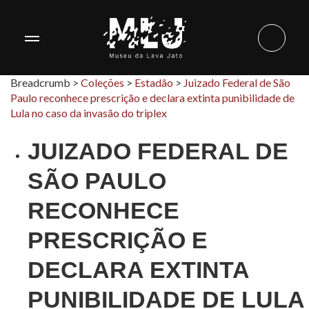
Breadcrumb >
Coleções
>
Estadão
>
Juizado Federal de São
Paulo reconhece prescrição e declara extinta punibilidade de
Lula no caso da invasão do triplex
JUIZADO FEDERAL DE
SÃO PAULO
RECONHECE
PRESCRIÇÃO E
DECLARA EXTINTA
PUNIBILIDADE DE LULA