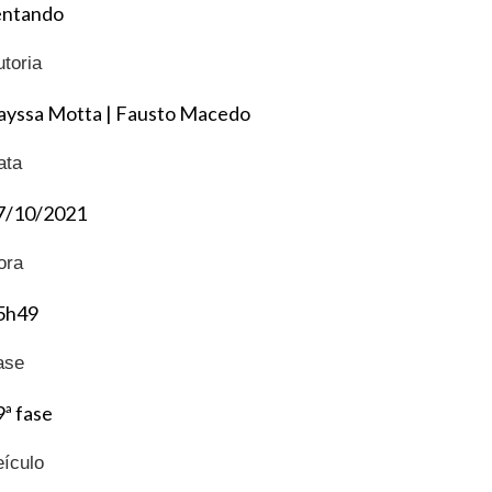
entando
utoria
ayssa Motta
|
Fausto Macedo
ata
7/10/2021
ora
5h49
ase
9ª fase
eículo