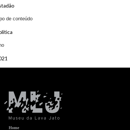
stadão
ipo de conteúdo
lítica
no
021
Home