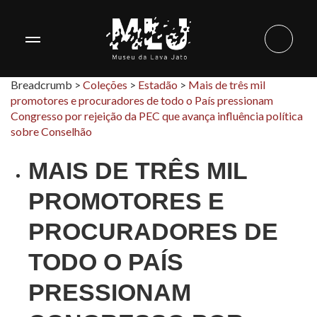
Breadcrumb >
Coleções
>
Estadão
>
Mais de três mil
promotores e procuradores de todo o País pressionam
Congresso por rejeição da PEC que avança influência política
sobre Conselhão
MAIS DE TRÊS MIL
PROMOTORES E
PROCURADORES DE
TODO O PAÍS
PRESSIONAM