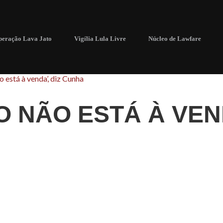
eração Lava Jato
Vigília Lula Livre
Núcleo de Lawfare
o está à venda’, diz Cunha
O NÃO ESTÁ À VEN