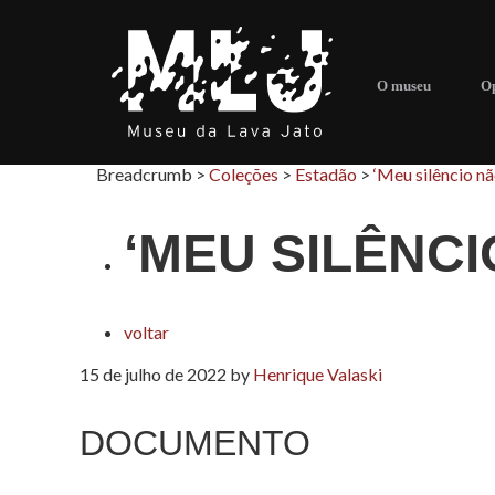
O museu
Op
Breadcrumb >
Coleções
>
Estadão
>
‘Meu silêncio nã
‘MEU SILÊNCI
voltar
15 de julho de 2022
by
Henrique Valaski
DOCUMENTO