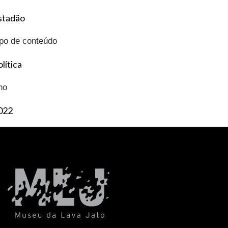
stadão
ipo de conteúdo
lítica
no
022