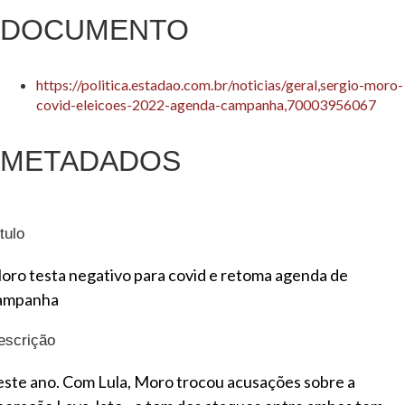
DOCUMENTO
https://politica.estadao.com.br/noticias/geral,sergio-moro-
covid-eleicoes-2022-agenda-campanha,70003956067
METADADOS
tulo
oro testa negativo para covid e retoma agenda de
ampanha
escrição
este ano. Com Lula, Moro trocou acusações sobre a