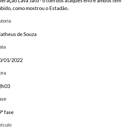
peração Lava Jato - o tom dos ataques entre ambos tem
ubido, como mostrou o Estadão .
utoria
atheus de Souza
ata
0/01/2022
ora
2h03
ase
9ª fase
eículo