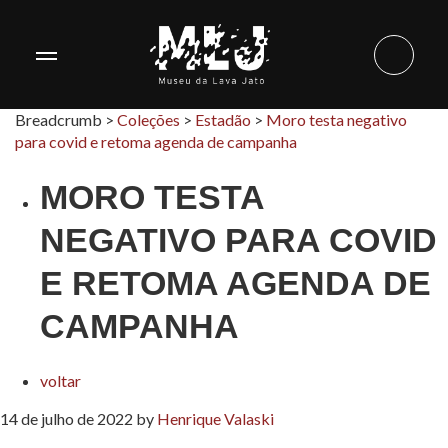
Breadcrumb >
Coleções
>
Estadão
>
Moro testa negativo
para covid e retoma agenda de campanha
MORO TESTA
NEGATIVO PARA COVID
E RETOMA AGENDA DE
CAMPANHA
voltar
14 de julho de 2022
by
Henrique Valaski