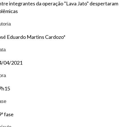
ntre integrantes da operação "Lava Jato" despertaram
olêmicas
utoria
osé Eduardo Martins Cardozo*
ata
4/04/2021
ora
7h15
ase
9ª fase