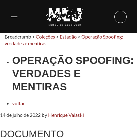
Breadcrumb >
Coleções
>
Estadão
>
Operação Spoofing:
verdades e mentiras
OPERAÇÃO SPOOFING:
VERDADES E
MENTIRAS
voltar
14 de julho de 2022
by
Henrique Valaski
DOCUMENTO