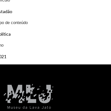
eículo
stadão
ipo de conteúdo
lítica
no
021