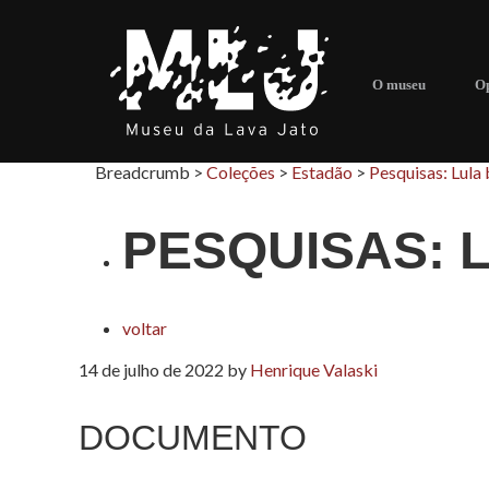
O museu
Op
Breadcrumb >
Coleções
>
Estadão
>
Pesquisas: Lula 
PESQUISAS: 
voltar
14 de julho de 2022
by
Henrique Valaski
DOCUMENTO