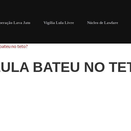
eração Lava Jato
Vigília Lula Livre
Núcleo de Lawfare
bateu no teto?
LULA BATEU NO TE