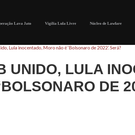
eração Lava Jato
Vigília Lula Livre
Núcleo de Lawfare
ido, Lula inocentado, Moro não é ‘Bolsonaro de 2022’. Será?
B UNIDO, LULA IN
‘BOLSONARO DE 20