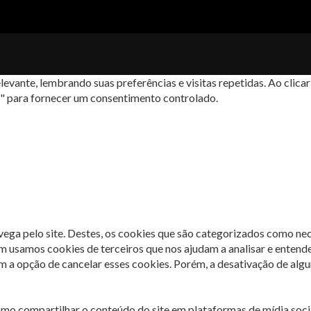
levante, lembrando suas preferências e visitas repetidas. Ao cli
s" para fornecer um consentimento controlado.
avega pelo site. Destes, os cookies que são categorizados como ne
m usamos cookies de terceiros que nos ajudam a analisar e entend
 opção de cancelar esses cookies. Porém, a desativação de algun
omo compartilhar o conteúdo do site em plataformas de mídia socia