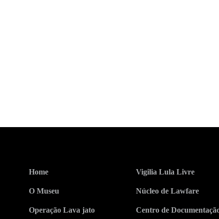
Home
Vigilia Lula Livre
O Museu
Núcleo de Lawfare
Operação Lava jato
Centro de Documentaçã