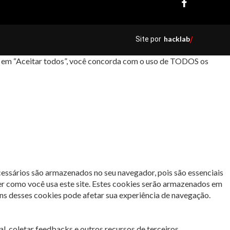
hacklab
Site por
/
car em “Aceitar todos”, você concorda com o uso de TODOS os
cessários são armazenados no seu navegador, pois são essenciais
er como você usa este site. Estes cookies serão armazenados em
s desses cookies pode afetar sua experiência de navegação.
l, coletar feedbacks e outros recursos de terceiros