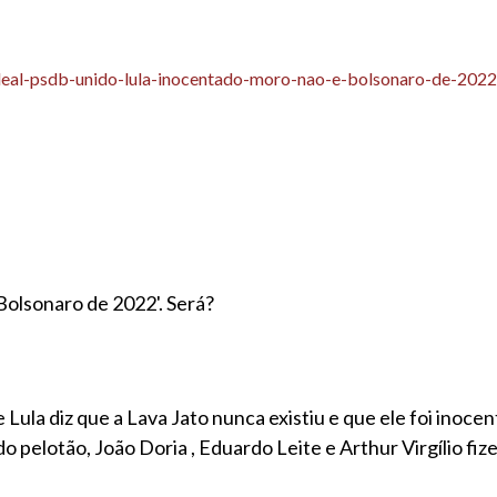
,pl-leal-psdb-unido-lula-inocentado-moro-nao-e-bolsonaro-de-20
Bolsonaro de 2022'. Será?
 Lula diz que a Lava Jato nunca existiu e que ele foi inoc
o pelotão, João Doria , Eduardo Leite e Arthur Virgílio fi