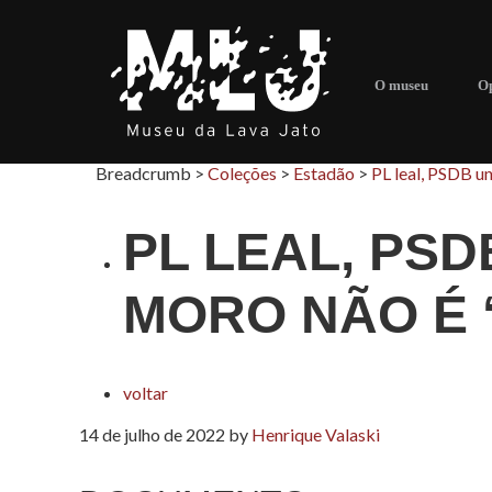
O museu
Op
Breadcrumb >
Coleções
>
Estadão
>
PL leal, PSDB un
PL LEAL, PSD
MORO NÃO É 
voltar
14 de julho de 2022
by
Henrique Valaski