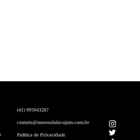
(41) 995943287
contato@museudalavajato.com.br
o
Política de Privacidade