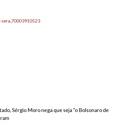
22-sera,70003910523
entado, Sérgio Moro nega que seja "o Bolsonaro de
zeram