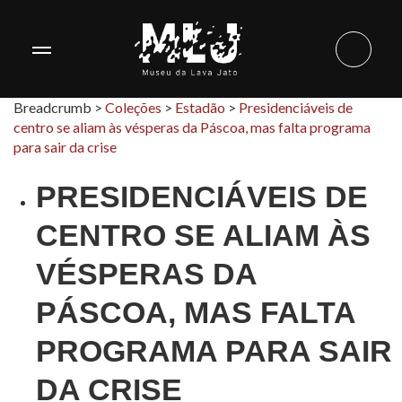
Breadcrumb >
Coleções
>
Estadão
>
Presidenciáveis de
centro se aliam às vésperas da Páscoa, mas falta programa
para sair da crise
PRESIDENCIÁVEIS DE
CENTRO SE ALIAM ÀS
VÉSPERAS DA
PÁSCOA, MAS FALTA
PROGRAMA PARA SAIR
DA CRISE