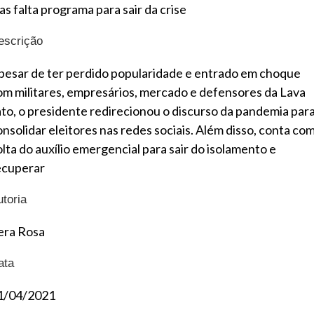
as falta programa para sair da crise
escrição
pesar de ter perdido popularidade e entrado em choque
om militares, empresários, mercado e defensores da Lava
ato, o presidente redirecionou o discurso da pandemia par
onsolidar eleitores nas redes sociais. Além disso, conta com
olta do auxílio emergencial para sair do isolamento e
ecuperar
utoria
era Rosa
ata
1/04/2021