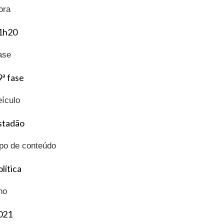
ora
1h20
ase
9ª fase
eículo
stadão
ipo de conteúdo
lítica
no
021