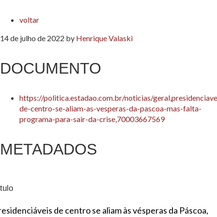
voltar
14 de julho de 2022
by
Henrique Valaski
DOCUMENTO
https://politica.estadao.com.br/noticias/geral,presidenciave
de-centro-se-aliam-as-vesperas-da-pascoa-mas-falta-
programa-para-sair-da-crise,70003667569
METADADOS
tulo
residenciáveis de centro se aliam às vésperas da Páscoa,