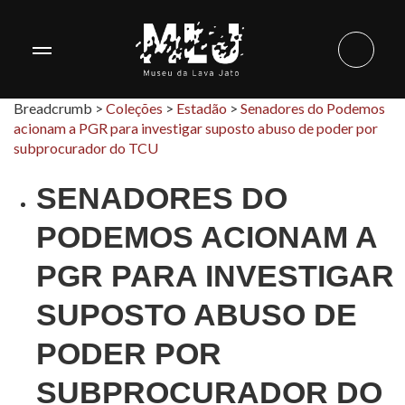
Breadcrumb >
Coleções
>
Estadão
>
Senadores do Podemos
acionam a PGR para investigar suposto abuso de poder por
subprocurador do TCU
SENADORES DO
PODEMOS ACIONAM A
PGR PARA INVESTIGAR
SUPOSTO ABUSO DE
PODER POR
SUBPROCURADOR DO