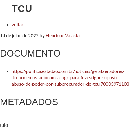
TCU
voltar
14 de julho de 2022
by
Henrique Valaski
DOCUMENTO
https://politica.estadao.com.br/noticias/geral,senadores-
do-podemos-acionam-a-pgr-para-investigar-suposto-
abuso-de-poder-por-subprocurador-do-tcu,70003971108
METADADOS
tulo