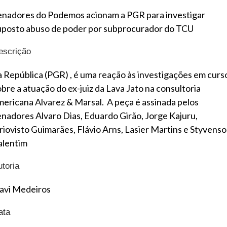
enadores do Podemos acionam a PGR para investigar
uposto abuso de poder por subprocurador do TCU
escrição
a República (PGR) , é uma reação às investigações em curs
obre a atuação do ex-juiz da Lava Jato na consultoria
mericana Alvarez & Marsal. A peça é assinada pelos
enadores Alvaro Dias, Eduardo Girão, Jorge Kajuru,
riovisto Guimarães, Flávio Arns, Lasier Martins e Styvens
alentim
utoria
avi Medeiros
ata