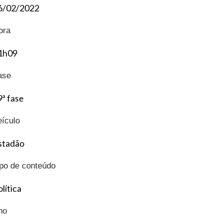
6/02/2022
ora
1h09
ase
9ª fase
eículo
stadão
ipo de conteúdo
lítica
no