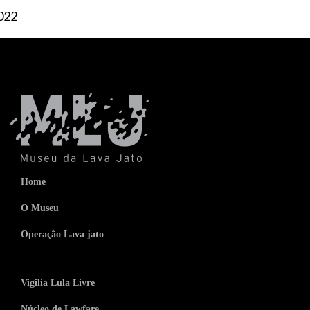
022
Home
O Museu
Operação Lava jato
Vigilia Lula Livre
Núcleo de Lawfare