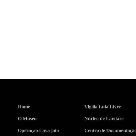
Home
Vigilia Lula Livre
O Museu
Núcleo de Lawfare
Operação Lava jato
Centro de Documentaçã