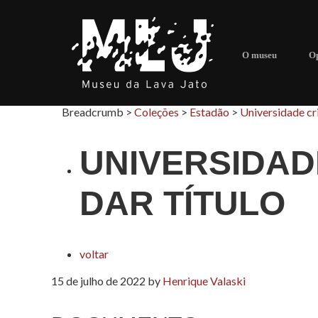
O museu
Op
Breadcrumb >
Coleções
>
Estadão
>
Universidade cri
UNIVERSIDAD
DAR TÍTULO
voltar
15 de julho de 2022
by
Henrique Valaski