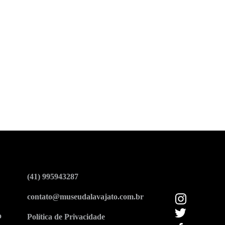
(41) 995943287
contato@museudalavajato.com.br
o
Política de Privacidade