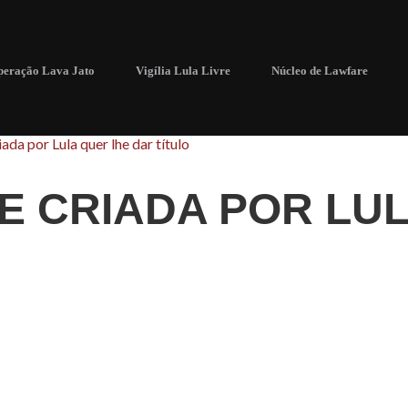
eração Lava Jato
Vigília Lula Livre
Núcleo de Lawfare
ada por Lula quer lhe dar título
E CRIADA POR LU