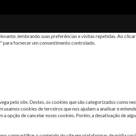
levante, lembrando suas preferências e visitas repetidas. Ao cli
s" para fornecer um consentimento controlado.
avega pelo site. Destes, os cookies que são categorizados como ne
m usamos cookies de terceiros que nos ajudam a analisar e entend
 opção de cancelar esses cookies. Porém, a desativação de algun
omo compartilhar o conteúdo do site em plataformas de mídia socia