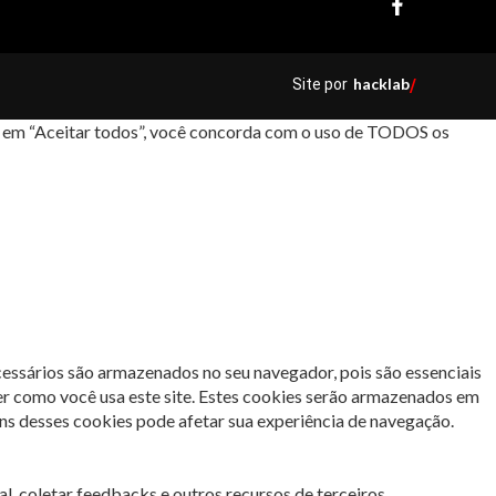
hacklab
Site por
/
car em “Aceitar todos”, você concorda com o uso de TODOS os
cessários são armazenados no seu navegador, pois são essenciais
er como você usa este site. Estes cookies serão armazenados em
s desses cookies pode afetar sua experiência de navegação.
l, coletar feedbacks e outros recursos de terceiros