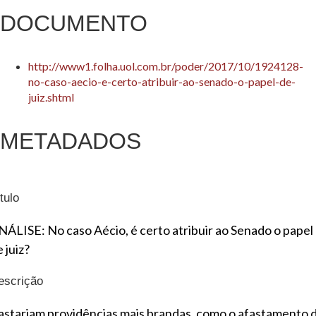
DOCUMENTO
http://www1.folha.uol.com.br/poder/2017/10/1924128-
no-caso-aecio-e-certo-atribuir-ao-senado-o-papel-de-
juiz.shtml
METADADOS
tulo
NÁLISE: No caso Aécio, é certo atribuir ao Senado o papel
 juiz?
escrição
astariam providências mais brandas, como o afastamento 