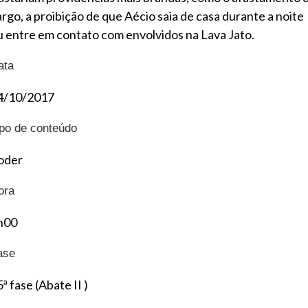
argo, a proibição de que Aécio saia de casa durante a noite
u entre em contato com envolvidos na Lava Jato.
ata
4/10/2017
ipo de conteúdo
oder
ora
h00
ase
ª fase (Abate II )