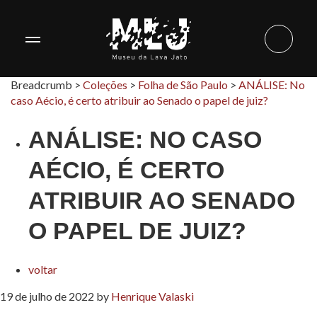
Breadcrumb >
Coleções
>
Folha de São Paulo
>
ANÁLISE: No
caso Aécio, é certo atribuir ao Senado o papel de juiz?
ANÁLISE: NO CASO
AÉCIO, É CERTO
ATRIBUIR AO SENADO
O PAPEL DE JUIZ?
voltar
19 de julho de 2022
by
Henrique Valaski