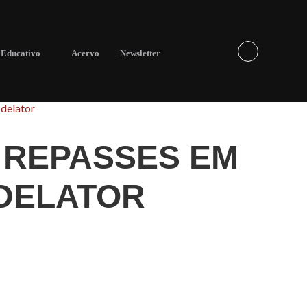
Educativo
Acervo
Newsletter
delator
 REPASSES EM
 DELATOR