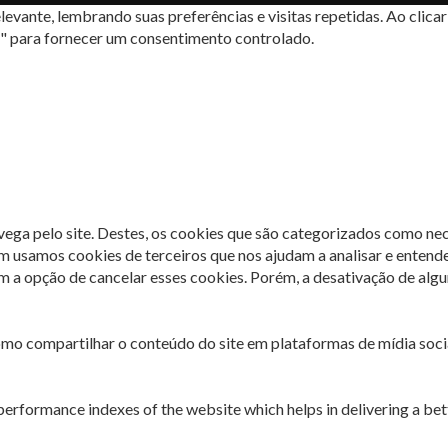
levante, lembrando suas preferências e visitas repetidas. Ao cli
s" para fornecer um consentimento controlado.
avega pelo site. Destes, os cookies que são categorizados como ne
m usamos cookies de terceiros que nos ajudam a analisar e entend
 opção de cancelar esses cookies. Porém, a desativação de algun
omo compartilhar o conteúdo do site em plataformas de mídia socia
rformance indexes of the website which helps in delivering a bette