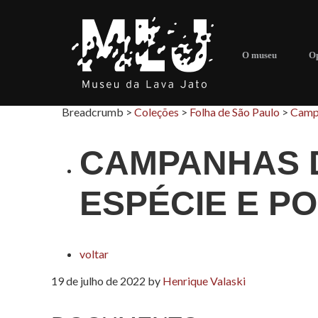
O museu
Op
Breadcrumb >
Coleções
>
Folha de São Paulo
>
Campa
CAMPANHAS 
ESPÉCIE E P
voltar
19 de julho de 2022
by
Henrique Valaski