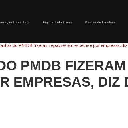
eração Lava Jato
Vigília Lula Livre
Núcleo de Lawfare
nhas do PMDB fizeram repasses em espécie e por empresas, diz 
DO PMDB FIZERAM
OR EMPRESAS, DIZ