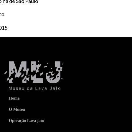
olha de São Paulo
no
015
Home
O Museu
Operação Lava jato