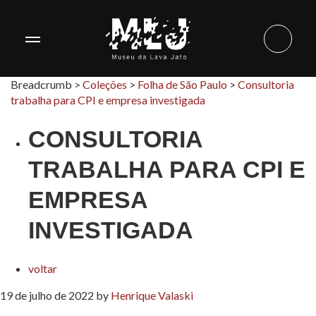
Breadcrumb >
Coleções
>
Folha de São Paulo
>
Consultoria
trabalha para CPI e empresa investigada
CONSULTORIA
TRABALHA PARA CPI E
EMPRESA
INVESTIGADA
voltar
19 de julho de 2022
by
Henrique Valaski