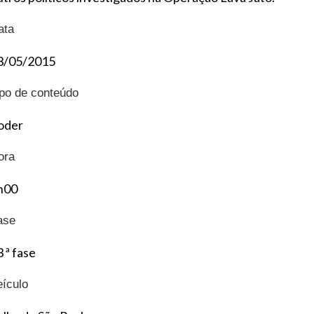
ata
3/05/2015
ipo de conteúdo
oder
ora
h00
ase
 ª fase
eículo