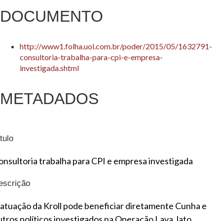
DOCUMENTO
http://www1.folha.uol.com.br/poder/2015/05/1632791-
consultoria-trabalha-para-cpi-e-empresa-
investigada.shtml
METADADOS
tulo
onsultoria trabalha para CPI e empresa investigada
escrição
 atuação da Kroll pode beneficiar diretamente Cunha e
utros políticos investigados na Operação Lava Jato.