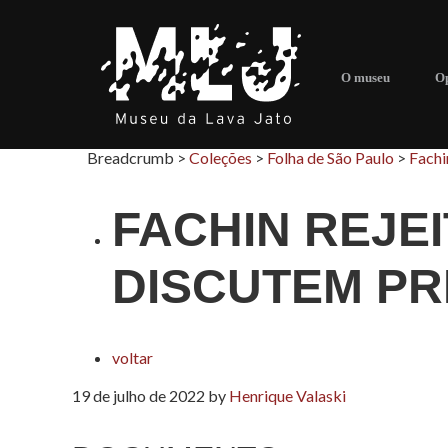
O museu
Op
Breadcrumb >
Coleções
>
Folha de São Paulo
>
Fachi
FACHIN REJE
DISCUTEM PRI
voltar
19 de julho de 2022
by
Henrique Valaski