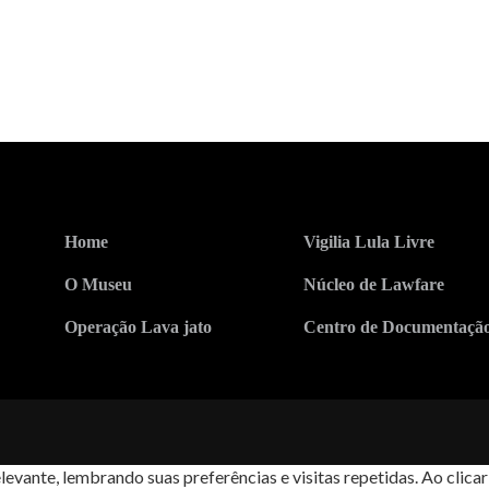
Home
Vigilia Lula Livre
O Museu
Núcleo de Lawfare
Operação Lava jato
Centro de Documentaçã
levante, lembrando suas preferências e visitas repetidas. Ao cli