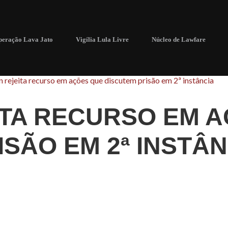
eração Lava Jato
Vigília Lula Livre
Núcleo de Lawfare
n rejeita recurso em ações que discutem prisão em 2ª instância
ITA RECURSO EM 
SÃO EM 2ª INSTÂN