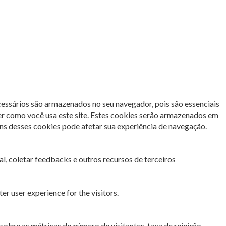
cessários são armazenados no seu navegador, pois são essenciais
er como você usa este site. Estes cookies serão armazenados em
s desses cookies pode afetar sua experiência de navegação.
l, coletar feedbacks e outros recursos de terceiros
r user experience for the visitors.
sobre as métricas do número de visitantes, taxa de rejeição,