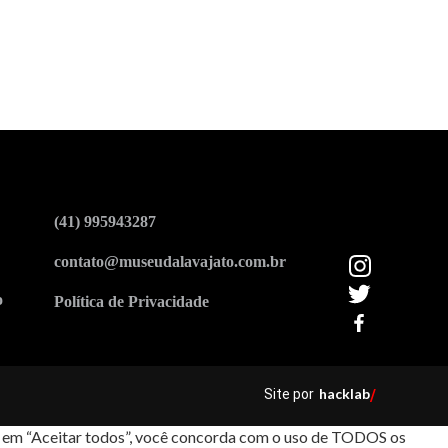
(41) 995943287
contato@museudalavajato.com.br
o
Política de Privacidade
hacklab
Site por
/
car em “Aceitar todos”, você concorda com o uso de TODOS os