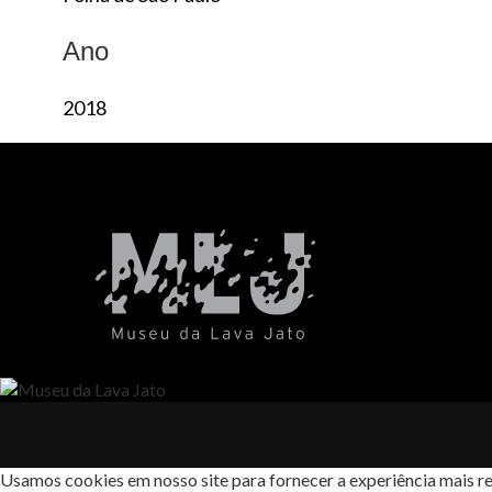
Ano
2018
Usamos cookies em nosso site para fornecer a experiência mais re