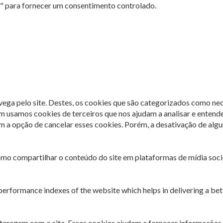
s" para fornecer um consentimento controlado.
avega pelo site. Destes, os cookies que são categorizados como ne
m usamos cookies de terceiros que nos ajudam a analisar e entend
 opção de cancelar esses cookies. Porém, a desativação de algun
omo compartilhar o conteúdo do site em plataformas de mídia socia
rformance indexes of the website which helps in delivering a bette
interagem com o site. Esses cookies ajudam a fornecer informações 