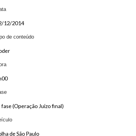
ata
2/12/2014
ipo de conteúdo
oder
ora
h00
ase
 fase (Operação Juízo final)
eículo
olha de São Paulo