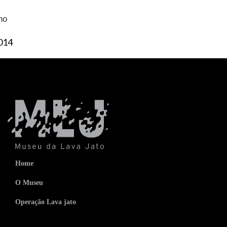
no
014
Home
O Museu
Operação Lava jato