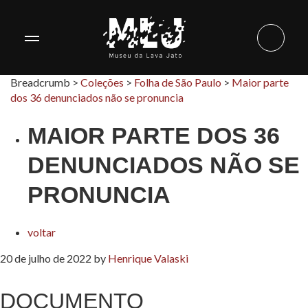
Breadcrumb >
Coleções
>
Folha de São Paulo
>
Maior parte
dos 36 denunciados não se pronuncia
MAIOR PARTE DOS 36
DENUNCIADOS NÃO SE
PRONUNCIA
voltar
20 de julho de 2022
by
Henrique Valaski
DOCUMENTO