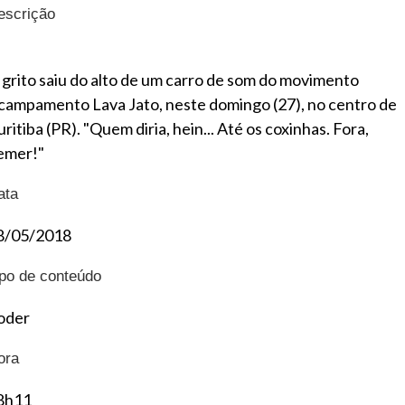
escrição
 grito saiu do alto de um carro de som do movimento
campamento Lava Jato, neste domingo (27), no centro de
ritiba (PR). "Quem diria, hein... Até os coxinhas. Fora,
emer!"
ata
8/05/2018
ipo de conteúdo
oder
ora
8h11