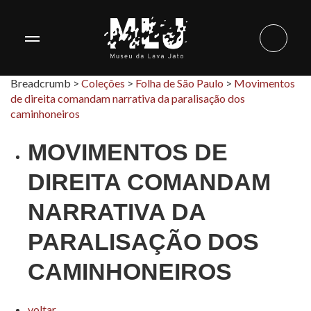
Breadcrumb >
Coleções
>
Folha de São Paulo
>
Movimentos
de direita comandam narrativa da paralisação dos
caminhoneiros
MOVIMENTOS DE
DIREITA COMANDAM
NARRATIVA DA
PARALISAÇÃO DOS
CAMINHONEIROS
voltar