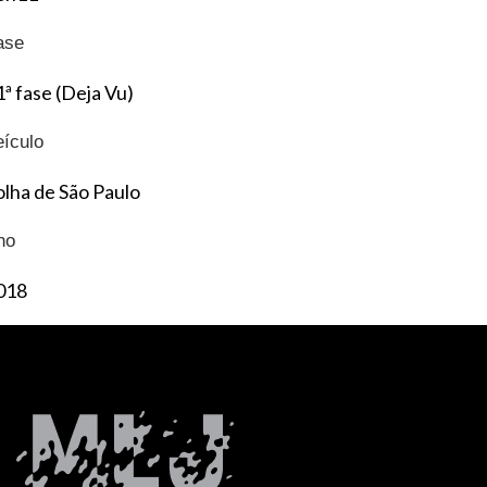
ase
1ª fase (Deja Vu)
eículo
olha de São Paulo
no
018