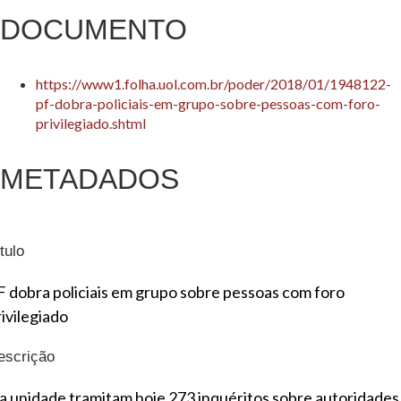
DOCUMENTO
https://www1.folha.uol.com.br/poder/2018/01/1948122-
pf-dobra-policiais-em-grupo-sobre-pessoas-com-foro-
privilegiado.shtml
METADADOS
tulo
F dobra policiais em grupo sobre pessoas com foro
rivilegiado
escrição
a unidade tramitam hoje 273 inquéritos sobre autoridades