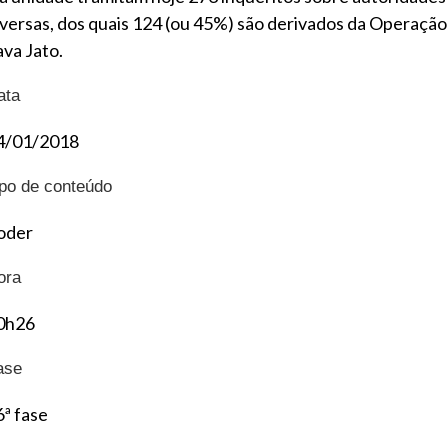
iversas, dos quais 124 (ou 45%) são derivados da Operação
ava Jato.
ata
4/01/2018
ipo de conteúdo
oder
ora
0h26
ase
6ª fase