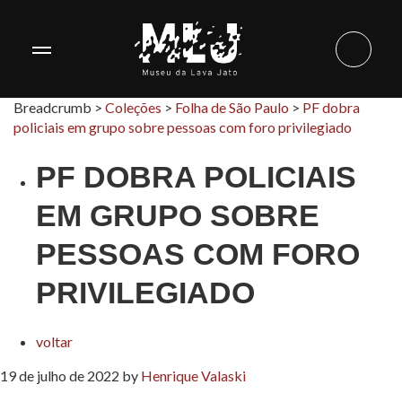
Breadcrumb >
Coleções
>
Folha de São Paulo
>
PF dobra
policiais em grupo sobre pessoas com foro privilegiado
PF DOBRA POLICIAIS
EM GRUPO SOBRE
PESSOAS COM FORO
PRIVILEGIADO
voltar
19 de julho de 2022
by
Henrique Valaski